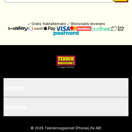
Gratis fraktalternativ
Blixtsnabb leverans
Kundtjänst
Information
©
2026
Teknikmagasinet (PhoneLife AB)