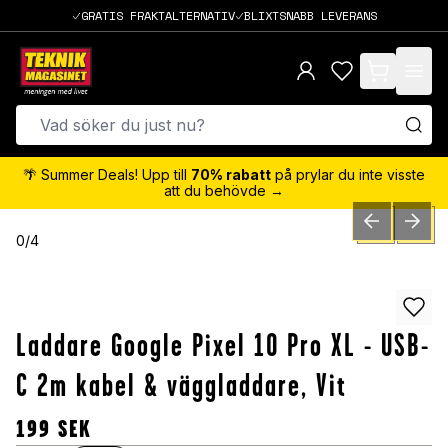
GRATIS FRAKTALTERNATIV
BLIXTSNABB LEVERANS
items in cart,
🌴 Summer Deals! Upp till
70% rabatt
på prylar du inte visste
att du behövde →
PREVIOUS SLID
NEXT S
0
/
4
Laddare Google Pixel 10 Pro XL - USB-
C 2m kabel & väggladdare, Vit
199
SEK