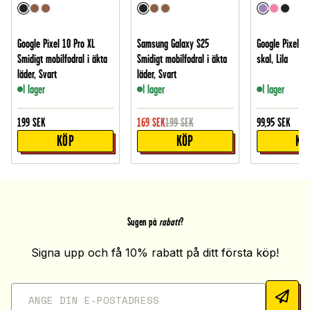
Google Pixel 10 Pro XL
Samsung Galaxy S25
Google Pixel 9 
Smidigt mobilfodral i äkta
Smidigt mobilfodral i äkta
skal, Lila
läder, Svart
läder, Svart
I lager
I lager
I lager
199
SEK
169
SEK
199
SEK
99,95
SEK
KÖP
KÖP
KÖ
Sugen på
rabatt
?
Signa upp och få 10% rabatt på ditt första köp!