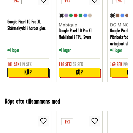
-15%
-15%
-15%
Google Pixel 10 Pro XL
Mobique
DG.MING
Skärmskydd i härdat glas
Google Pixel 10 Pro XL
Google Pixel 10
Mobilskal i TPU, Svart
Plånboksfodral
avtagbart skal,
I lager
I lager
I lager
101
SEK
119
SEK
118
SEK
139
SEK
169
SEK
199
SE
KÖP
KÖP
KÖ
Köps ofta tillsammans med
-15%