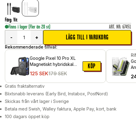
Färg
:
Vit
Finns i lager
(Fler än 20 st)
ART. NR
:
67451
LÄGG TILL I VARUKORG
-
+
Rekommenderade tillval:
R
Google Pixel 10 Pro XL
Go
Magnetiskt hybridskal
KÖP
An
med inbyggt ställ, Svart
125
SEK
179
SEK
gl
2
mo
pa
Gratis fraktalternativ
Blixtsnabb leverans (Early Bird, Instabox, PostNord)
Skickas från vårt lager i Sverige
Betala med Swish, Walley faktura, Apple Pay, kort, bank
100 dagars öppet köp