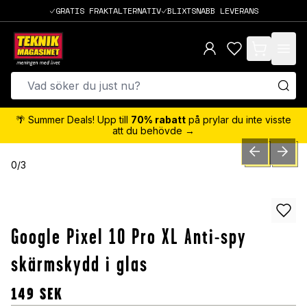
GRATIS FRAKTALTERNATIV
BLIXTSNABB LEVERANS
items in cart,
🌴 Summer Deals! Upp till
70% rabatt
på prylar du inte visste
att du behövde →
PREVIOUS SLID
NEXT S
0
/
3
Google Pixel 10 Pro XL Anti-spy
skärmskydd i glas
149
SEK