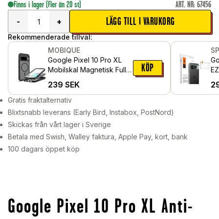
Finns i lager
(Fler än 20 st)
ART. NR
:
67456
LÄGG TILL I VARUKORG
-
+
Rekommenderade tillval:
MOBIQUE
S
Google Pixel 10 Pro XL
Go
KÖP
Mobilskal Magnetisk Full
EZ
Protection,
pa
239
SEK
2
Svart/transparent
Gratis fraktalternativ
Blixtsnabb leverans (Early Bird, Instabox, PostNord)
Skickas från vårt lager i Sverige
Betala med Swish, Walley faktura, Apple Pay, kort, bank
100 dagars öppet köp
Google Pixel 10 Pro XL Anti-