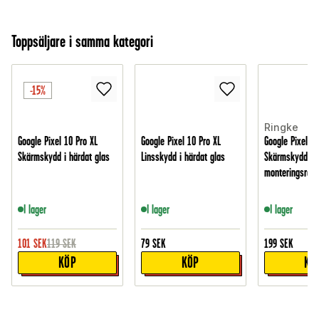
Toppsäljare i samma kategori
-15%
Ringke
Google Pixel 10 Pro XL
Google Pixel 10 Pro XL
Google Pixel 10
Skärmskydd i härdat glas
Linsskydd i härdat glas
Skärmskydd i 
monteringsram 
I lager
I lager
I lager
101
SEK
119
SEK
79
SEK
199
SEK
KÖP
KÖP
KÖ