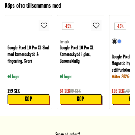
Köps ofta tillsammans med
-15%
-15%
Imak
Google Pixel 10 Pro XL Skal
Google Pixel 10 Pro XL
med kameraskydd &
Kameraskydd i glas,
Google Pixel 10
fingerring, Svart
Genomskinlig
Magnetic hybri
ställfunktion, S
I lager
I lager
Åter 2026-09-
159
SEK
84
SEK
99
SEK
126
SEK
149
SE
KÖP
KÖP
KÖ
Sugen på
rabatt
?