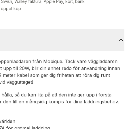
Swish, Walley faktura, Apple Pay, kort, bank
 öppet köp
toppenladdaren från Mobique. Tack vare väggladdaren
upp till 20W, blir din enhet redo för användning innan
2 meter kabel som ger dig friheten att röra dig runt
vid vägguttaget!
ålla, så du kan lita på att den inte ger upp i första
 den till en mångsidig kompis för dina laddningsbehov.
världen
A för optimal laddning