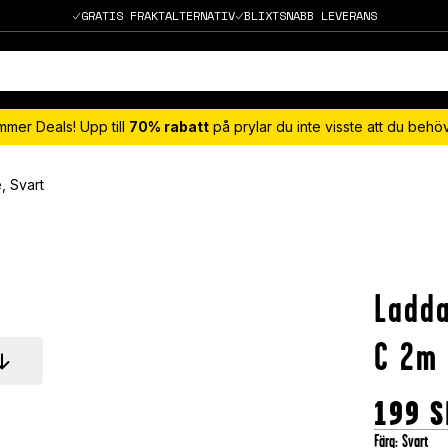
GRATIS FRAKTALTERNATIV
BLIXTSNABB LEVERANS
mmer Deals! Upp till
70% rabatt
på prylar du inte visste att du beh
, Svart
Ladda
C 2m 
199
S
Färg
:
Svart