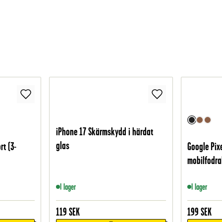
iPhone 17 Skärmskydd i härdat
glas
t (3-
Google Pixe
mobilfodral
I lager
I lager
119
SEK
199
SEK