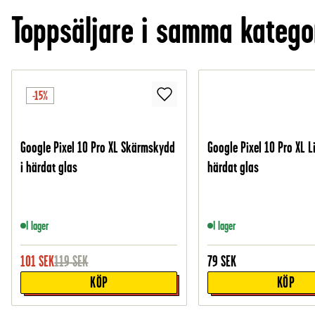
Toppsäljare i samma katego
-15%
Google Pixel 10 Pro XL Skärmskydd
Google Pixel 10 Pro XL L
i härdat glas
härdat glas
I lager
I lager
101
SEK
119
SEK
79
SEK
KÖP
KÖP