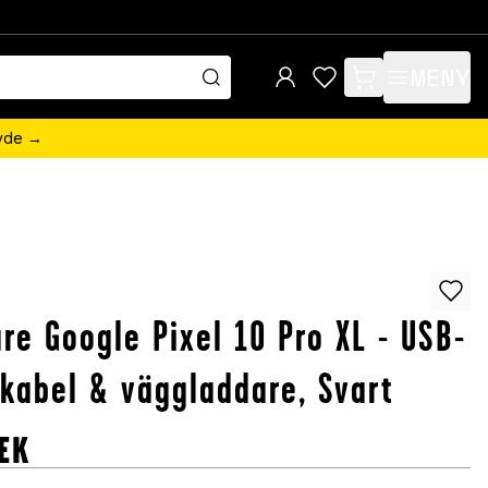
MENY
items in cart, view 
övde →
re Google Pixel 10 Pro XL - USB-
kabel & väggladdare, Svart
EK