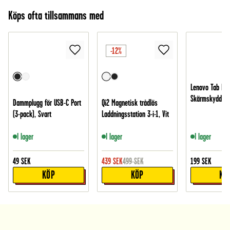
Köps ofta tillsammans med
-12%
Lenovo Tab M10
Skärmskydd i h
Dammplugg för USB-C Port
Qi2 Magnetisk trådlös
(3-pack), Svart
Laddningsstation 3-i-1, Vit
I lager
I lager
I lager
49
SEK
439
SEK
499
SEK
199
SEK
KÖP
KÖP
KÖ