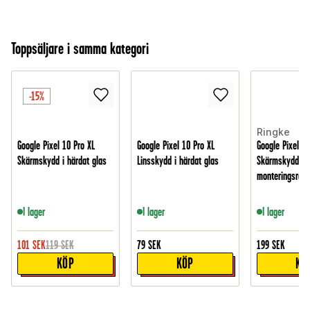
Toppsäljare i samma kategori
-15%
Ringke
Google Pixel 10 Pro XL
Google Pixel 10 Pro XL
Google Pixel 10
Skärmskydd i härdat glas
Linsskydd i härdat glas
Skärmskydd i 
monteringsram 
I lager
I lager
I lager
101
SEK
119
SEK
79
SEK
199
SEK
KÖP
KÖP
KÖ