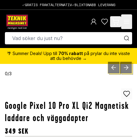
GRATIS FRAKTALTERNATIV
BLIXTSNABB LEVERANS
items in cart,
🌴 Summer Deals! Upp till
70% rabatt
på prylar du inte visste
att du behövde →
PREVIOUS SLID
NEXT S
0
/
3
Google Pixel 10 Pro XL Qi2 Magnetisk
laddare och väggadapter
349
SEK