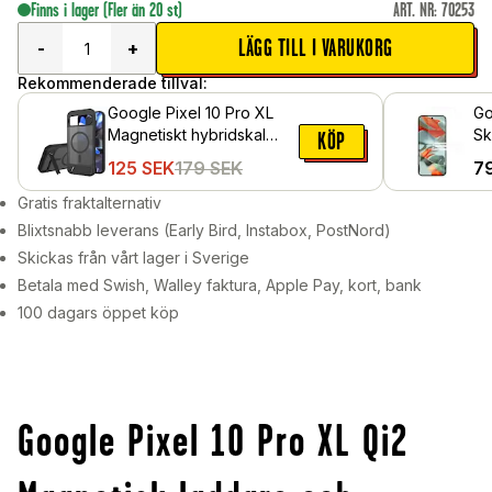
Finns i lager
(Fler än 20 st)
ART. NR
:
70253
LÄGG TILL I VARUKORG
-
+
Rekommenderade tillval:
Google Pixel 10 Pro XL
Go
Magnetiskt hybridskal
Sk
KÖP
med inbyggt ställ, Svart
Sk
125
SEK
179
SEK
7
Gratis fraktalternativ
Blixtsnabb leverans (Early Bird, Instabox, PostNord)
Skickas från vårt lager i Sverige
Betala med Swish, Walley faktura, Apple Pay, kort, bank
100 dagars öppet köp
Google Pixel 10 Pro XL Qi2