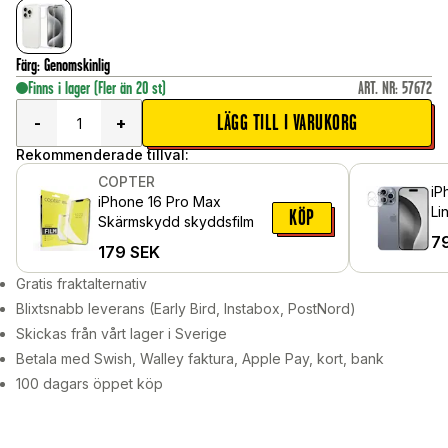
Färg
:
Genomskinlig
Finns i lager
(Fler än 20 st)
ART. NR
:
57672
LÄGG TILL I VARUKORG
-
+
Rekommenderade tillval:
COPTER
iP
iPhone 16 Pro Max
Li
KÖP
Skärmskydd skyddsfilm
7
179
SEK
Gratis fraktalternativ
Blixtsnabb leverans (Early Bird, Instabox, PostNord)
Skickas från vårt lager i Sverige
Betala med Swish, Walley faktura, Apple Pay, kort, bank
100 dagars öppet köp