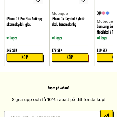
Mobique
iPhone 16 Pro Max Anti-spy
iPhone 17 Crystal Hybrid-
Mobique
skärmskydd i glas
skal, Genomskinlig
Samsung Galax
Mobilskal i TPU
I lager
I lager
I lager
149
SEK
179
SEK
119
SEK
KÖP
KÖP
KÖ
Sugen på
rabatt
?
Signa upp och få 10% rabatt på ditt första köp!