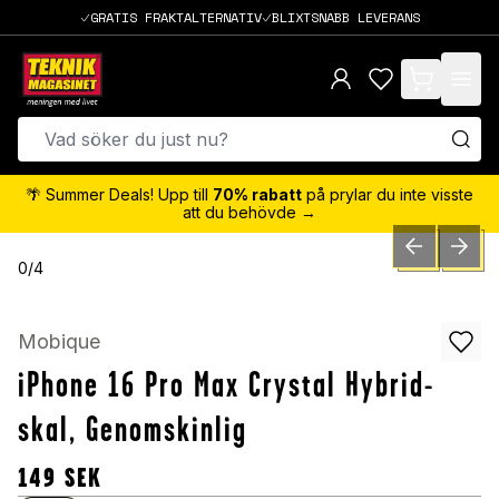
GRATIS FRAKTALTERNATIV
BLIXTSNABB LEVERANS
items in cart,
🌴 Summer Deals! Upp till
70% rabatt
på prylar du inte visste
att du behövde →
PREVIOUS SLID
NEXT S
0
/
4
Mobique
iPhone 16 Pro Max Crystal Hybrid-
skal, Genomskinlig
149
SEK