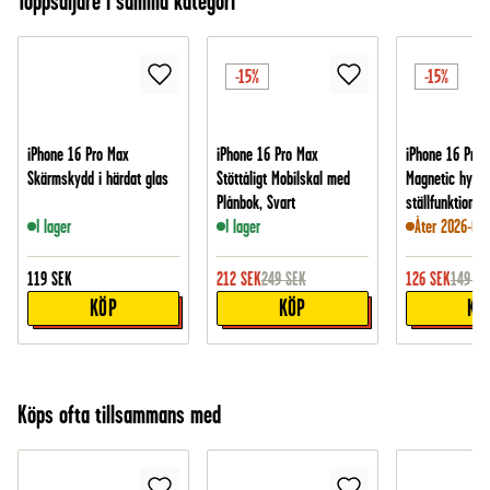
Toppsäljare i samma kategori
-15%
-15%
iPhone 16 Pro Max
iPhone 16 Pro Max
iPhone 16 Pro 
Skärmskydd i härdat glas
Stöttåligt Mobilskal med
Magnetic hybri
Plånbok, Svart
ställfunktion, S
I lager
I lager
Åter 2026-09-
119
SEK
212
SEK
249
SEK
126
SEK
149
SE
KÖP
KÖP
KÖ
Köps ofta tillsammans med