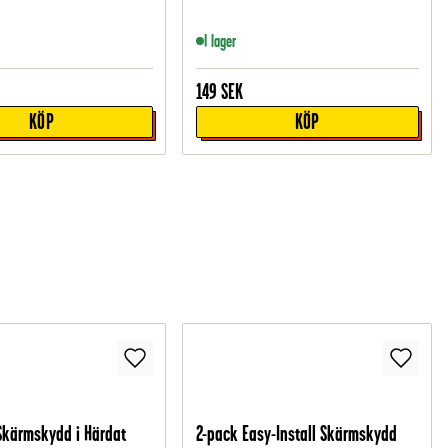
I lager
149
SEK
KÖP
KÖP
Skärmskydd i Härdat
2-pack Easy-Install Skärmskydd