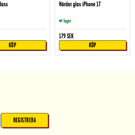
glass
Härdat glas iPhone 17
I lager
179
SEK
KÖP
KÖP
REGISTRERA