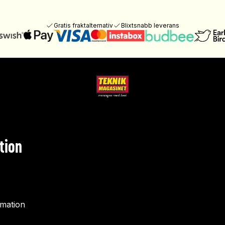
Gratis fraktalternativ
Blixtsnabb leverans
tion
rmation