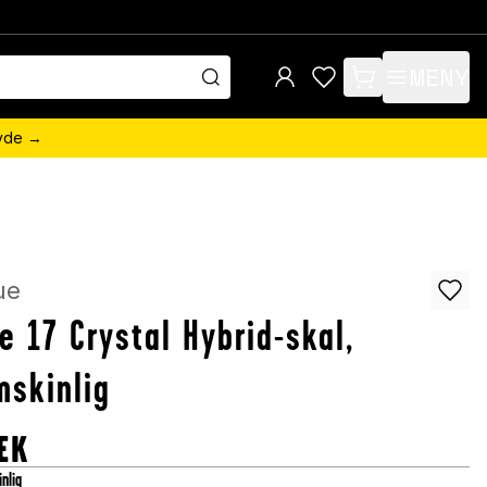
MENY
items in cart, view 
övde →
ue
e 17 Crystal Hybrid-skal,
skinlig
EK
nlig