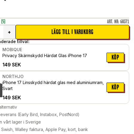
r
(5)
ART. NR
:
68371
LÄGG TILL I VARUKORG
+
erade tillval:
MOBIQUE
Privacy Skärmskydd Härdat Glas iPhone 17
KÖP
149
SEK
NORTHJO
iPhone 17 Linsskydd härdat glas med aluminiumram,
KÖP
Svart
149
SEK
alternativ
leverans (Early Bird, Instabox, PostNord)
n vårt lager i Sverige
Swish, Walley faktura, Apple Pay, kort, bank