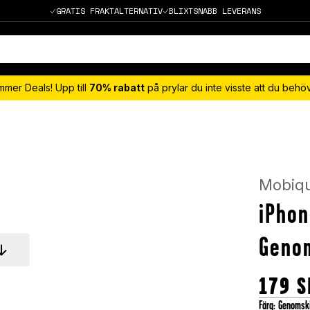
GRATIS FRAKTALTERNATIV
BLIXTSNABB LEVERANS
mmer Deals! Upp till
70% rabatt
på prylar du inte visste att du beh
Mobiq
iPhon
Genom
179
S
Färg
:
Genomski