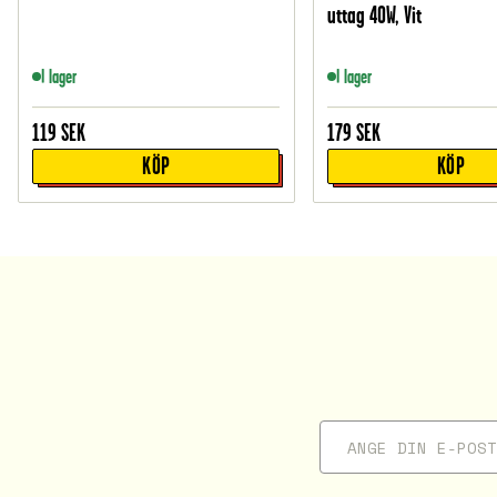
uttag 40W, Vit
I lager
I lager
119
SEK
179
SEK
KÖP
KÖP