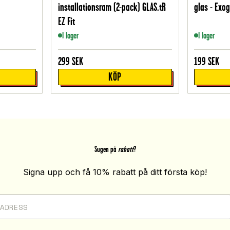
installationsram (2-pack) GLAS.tR
glas - Exo
EZ Fit
I lager
I lager
299
SEK
199
SEK
KÖP
Sugen på
rabatt
?
Signa upp och få 10% rabatt på ditt första köp!