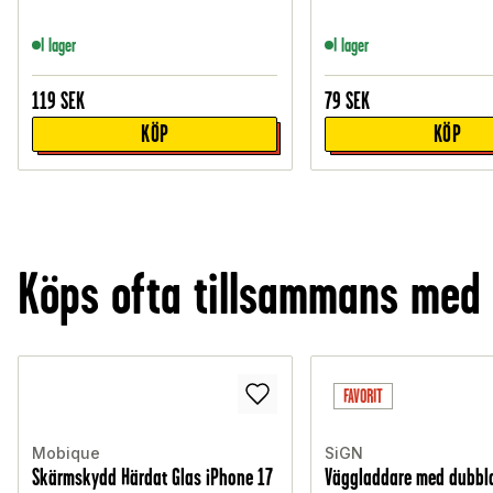
I lager
I lager
119
SEK
79
SEK
KÖP
KÖP
Köps ofta tillsammans med
FAVORIT
Mobique
SiGN
Skärmskydd Härdat Glas iPhone 17
Väggladdare med dubbla