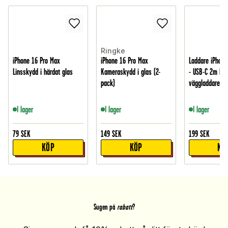
Ringke
iPhone 16 Pro Max
iPhone 16 Pro Max
Laddare iPhone
Linsskydd i härdat glas
Kameraskydd i glas (2-
- USB-C 2m kab
pack)
väggladdare, Vi
I lager
I lager
I lager
79
SEK
149
SEK
199
SEK
KÖP
KÖP
KÖ
Sugen på
rabatt
?