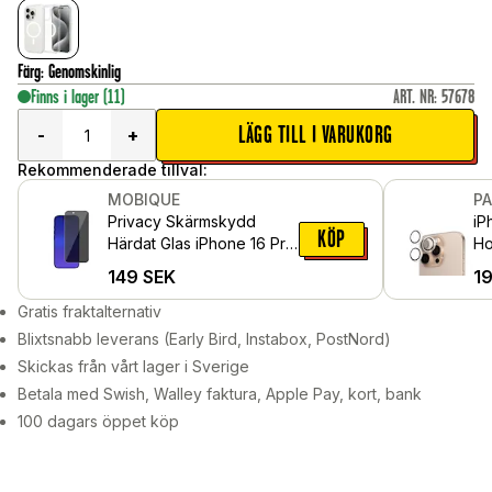
Färg
:
Genomskinlig
Finns i lager
(11)
ART. NR
:
57678
LÄGG TILL I VARUKORG
-
+
Rekommenderade tillval:
MOBIQUE
P
Privacy Skärmskydd
iP
KÖP
Härdat Glas iPhone 16 Pro
Ho
Max
Ge
149
SEK
1
Gratis fraktalternativ
Blixtsnabb leverans (Early Bird, Instabox, PostNord)
Skickas från vårt lager i Sverige
Betala med Swish, Walley faktura, Apple Pay, kort, bank
100 dagars öppet köp