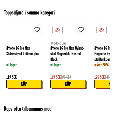
Toppsäljare i samma kategori
-15%
-15%
Mobique
iPhone 16 Pro Max
iPhone 16 Pro Max Hybrid-
iPhone 16 Pro 
Skärmskydd i härdat glas
skal Magnetisk, Frosted
Magnetic hybri
Black
ställfunktion, S
I lager
I lager
Åter 2026-09-
119
SEK
169
SEK
199
SEK
126
SEK
149
SE
KÖP
KÖP
KÖ
Köps ofta tillsammans med