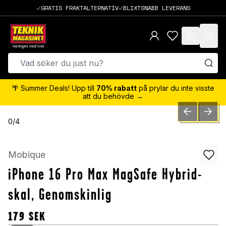
GRATIS FRAKTALTERNATIV
BLIXTSNABB LEVERANS
items in cart,
🌴 Summer Deals! Upp till
70% rabatt
på prylar du inte visste
att du behövde →
PREVIOUS SLID
NEXT S
0
/
4
Mobique
iPhone 16 Pro Max MagSafe Hybrid-
skal, Genomskinlig
179
SEK