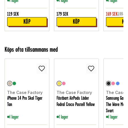
I lager
I lager
I lager
119
SEK
179
SEK
169
SEK
199
SE
KÖP
KÖP
KÖ
Köps ofta tillsammans med
The Case Factory
The Case Factory
The Case 
iPhone 14 Pro Skal Tiger
Fästbart AirPods Läder
Samsung Galaxy
Tan
Fodral Croco Pastell Yellow
The Wave Magne
Svart
I lager
I lager
I lager