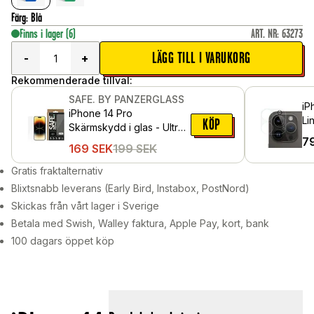
Färg
:
Blå
Finns i lager
(6)
ART. NR
:
63273
LÄGG TILL I VARUKORG
-
+
Rekommenderade tillval:
SAFE. BY PANZERGLASS
iP
iPhone 14 Pro
Li
KÖP
Skärmskydd i glas - Ultra
7
Wide Fit
169
SEK
199
SEK
Gratis fraktalternativ
Blixtsnabb leverans (Early Bird, Instabox, PostNord)
Skickas från vårt lager i Sverige
Betala med Swish, Walley faktura, Apple Pay, kort, bank
100 dagars öppet köp