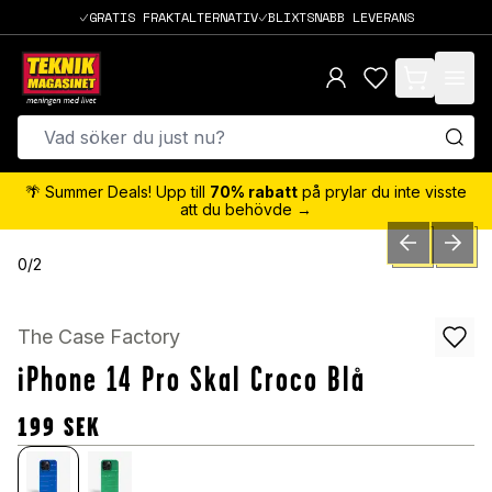
GRATIS FRAKTALTERNATIV
BLIXTSNABB LEVERANS
items in cart,
🌴 Summer Deals! Upp till
70% rabatt
på prylar du inte visste
att du behövde →
PREVIOUS SLID
NEXT S
0
/
2
The Case Factory
iPhone 14 Pro Skal Croco Blå
199
SEK