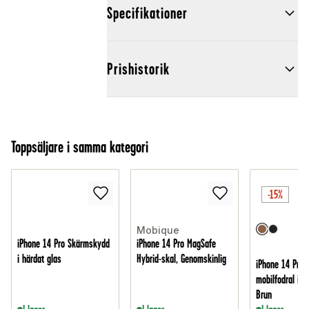
Specifikationer
Prishistorik
Toppsäljare i samma kategori
-15%
Mobique
iPhone 14 Pro Skärmskydd
iPhone 14 Pro MagSafe
i härdat glas
Hybrid-skal, Genomskinlig
iPhone 14 Pro 
mobilfodral i äk
Brun