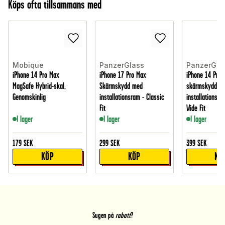
Köps ofta tillsammans med
Mobique
PanzerGlass
PanzerGla
iPhone 14 Pro Max
iPhone 17 Pro Max
iPhone 14 Pro 
MagSafe Hybrid-skal,
Skärmskydd med
skärmskydd m
Genomskinlig
installationsram - Classic
installationsram
Fit
Wide Fit
I lager
I lager
I lager
179
SEK
299
SEK
399
SEK
KÖP
KÖP
KÖ
Sugen på
rabatt
?