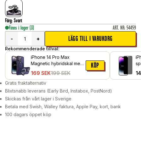
Färg
:
Svart
Finns i lager
(3)
ART. NR
:
54459
LÄGG TILL I VARUKORG
-
+
Rekommenderade tillval:
iPhone 14 Pro Max
iP
Magnetic hybridskal med
sp
KÖP
ställfunktion, Lila
169
SEK
199
SEK
1
Gratis fraktalternativ
Blixtsnabb leverans (Early Bird, Instabox, PostNord)
Skickas från vårt lager i Sverige
Betala med Swish, Walley faktura, Apple Pay, kort, bank
100 dagars öppet köp