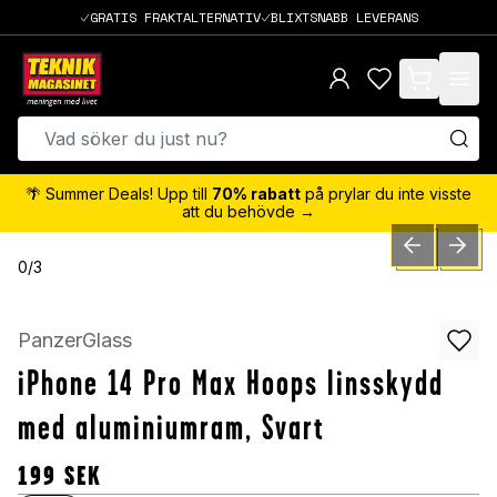
GRATIS FRAKTALTERNATIV
BLIXTSNABB LEVERANS
items in cart,
🌴 Summer Deals! Upp till
70% rabatt
på prylar du inte visste
att du behövde →
PREVIOUS SLID
NEXT S
0
/
3
PanzerGlass
iPhone 14 Pro Max Hoops linsskydd
med aluminiumram, Svart
199
SEK