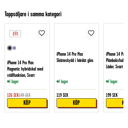
Toppsäljare i samma kategori
-15%
iPhone 14 Pro Max
iPhone 14 Pro 
Skärmskydd i härdat glas
Plånboksfodral 
iPhone 14 Pro Max
Läder, Svart
Magnetic hybridskal med
ställfunktion, Svart
I lager
I lager
I lager
126
SEK
149
SEK
119
SEK
199
SEK
KÖP
KÖP
KÖ