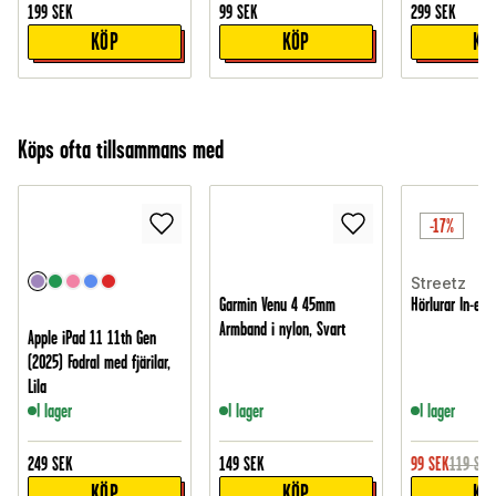
199
SEK
99
SEK
299
SEK
KÖP
KÖP
KÖ
Köps ofta tillsammans med
-17%
Streetz
Garmin Venu 4 45mm
Hörlurar In-ear
Armband i nylon, Svart
Apple iPad 11 11th Gen
(2025) Fodral med fjärilar,
Lila
I lager
I lager
I lager
249
SEK
149
SEK
99
SEK
119
SEK
KÖP
KÖP
KÖ