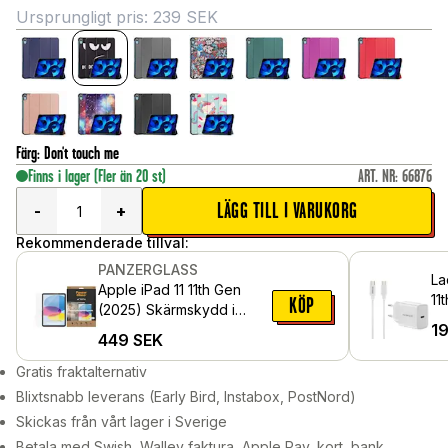
Ursprungligt pris:
239
SEK
Färg
:
Don't touch me
Finns i lager
(Fler än 20 st)
ART. NR
:
66876
LÄGG TILL I VARUKORG
-
+
Rekommenderade tillval:
PANZERGLASS
La
Apple iPad 11 11th Gen
11
KÖP
(2025) Skärmskydd i
C 
1
reptåligt härdat glas -
449
SEK
vä
Ultra Wide Fit
Gratis fraktalternativ
Blixtsnabb leverans (Early Bird, Instabox, PostNord)
Skickas från vårt lager i Sverige
Betala med Swish, Walley faktura, Apple Pay, kort, bank