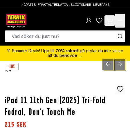
GRATIS FRAKTALTERNATIV
BLIXTSNABB LEVERANS
items in cart,
🌴 Summer Deals! Upp till
70% rabatt
på prylar du inte visste
att du behövde →
-10%
PREVIOUS SLID
NEXT S
0
/
4
iPad 11 11th Gen (2025) Tri-Fold
Fodral, Don't Touch Me
215
SEK