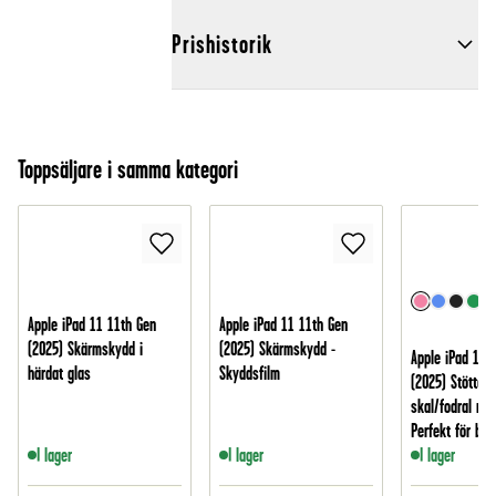
Prishistorik
Toppsäljare i samma kategori
Apple iPad 11 11th Gen
Apple iPad 11 11th Gen
(2025) Skärmskydd i
(2025) Skärmskydd -
Apple iPad 11 
härdat glas
Skyddsfilm
(2025) Stöttålig
skal/fodral me
Perfekt för bar
I lager
I lager
I lager