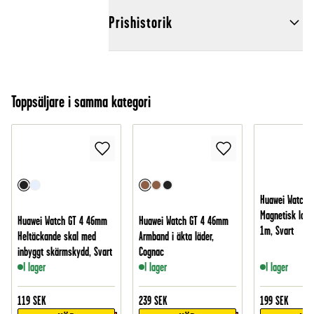
Prishistorik
Toppsäljare i samma kategori
Huawei Watch 
Magnetisk ladd
Huawei Watch GT 4 46mm
Huawei Watch GT 4 46mm
1m, Svart
Heltäckande skal med
Armband i äkta läder,
inbyggt skärmskydd, Svart
Cognac
I lager
I lager
I lager
119
SEK
239
SEK
199
SEK