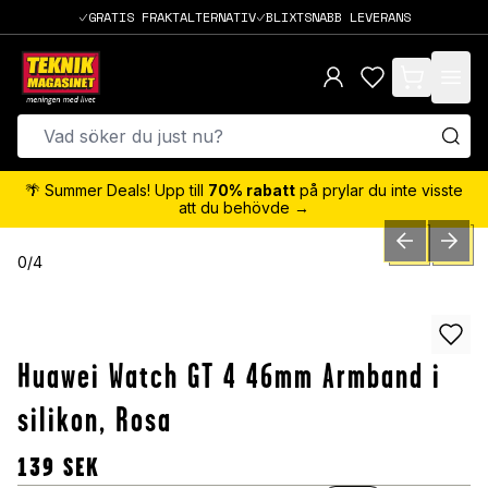
GRATIS FRAKTALTERNATIV
BLIXTSNABB LEVERANS
items in cart,
🌴 Summer Deals! Upp till
70% rabatt
på prylar du inte visste
att du behövde →
PREVIOUS SLID
NEXT S
0
/
4
Huawei Watch GT 4 46mm Armband i
silikon, Rosa
139
SEK