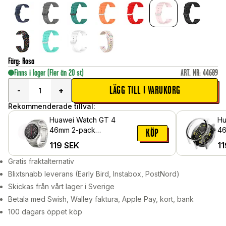
Färg
:
Rosa
Finns i lager
(Fler än 20 st)
ART. NR
:
44689
LÄGG TILL I VARUKORG
-
+
Rekommenderade tillval:
Huawei Watch GT 4
Hu
46mm 2-pack
46
KÖP
skärmskydd i härdat glas
me
119
SEK
11
sk
Ge
Gratis fraktalternativ
Blixtsnabb leverans (Early Bird, Instabox, PostNord)
Skickas från vårt lager i Sverige
Betala med Swish, Walley faktura, Apple Pay, kort, bank
100 dagars öppet köp