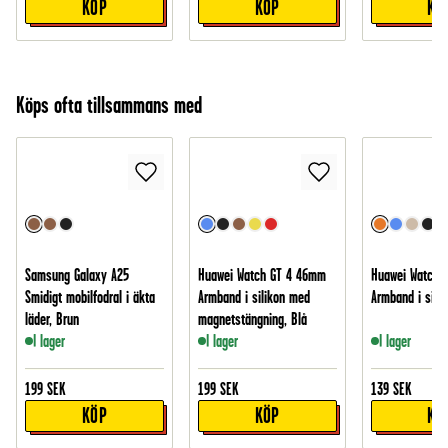
KÖP
KÖP
KÖ
Köps ofta tillsammans med
Samsung Galaxy A25
Huawei Watch GT 4 46mm
Huawei Watch 
Smidigt mobilfodral i äkta
Armband i silikon med
Armband i silik
läder, Brun
magnetstängning, Blå
I lager
I lager
I lager
199
SEK
199
SEK
139
SEK
KÖP
KÖP
KÖ