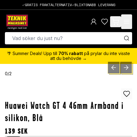
GRATIS FRAKTALTERNATIV
BLIXTSNABB LEVERANS
items in cart,
🌴 Summer Deals! Upp till
70% rabatt
på prylar du inte visste
att du behövde →
PREVIOUS SLID
NEXT S
0
/
2
Huawei Watch GT 4 46mm Armband i
silikon, Blå
139
SEK