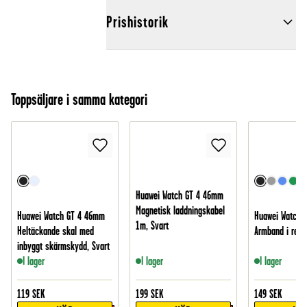
Prishistorik
Toppsäljare i samma kategori
Huawei Watch GT 4 46mm
Magnetisk laddningskabel
Huawei Watch GT 4 46mm
Huawei Watch 
1m, Svart
Heltäckande skal med
Armband i resår
inbyggt skärmskydd, Svart
I lager
I lager
I lager
119
SEK
199
SEK
149
SEK