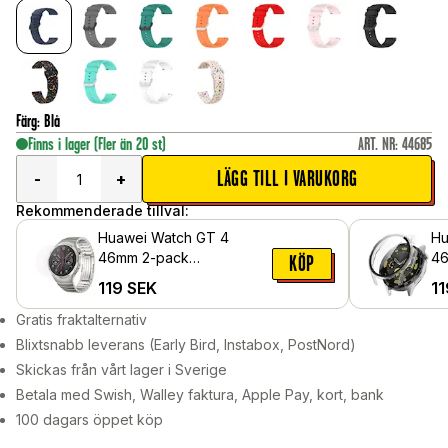
Färg
:
Blå
Finns i lager
(Fler än 20 st)
ART. NR
:
44685
LÄGG TILL I VARUKORG
-
+
Rekommenderade tillval:
Huawei Watch GT 4
Hu
46mm 2-pack
46
KÖP
skärmskydd i härdat glas
me
119
SEK
11
sk
Ge
Gratis fraktalternativ
Blixtsnabb leverans (Early Bird, Instabox, PostNord)
Skickas från vårt lager i Sverige
Betala med Swish, Walley faktura, Apple Pay, kort, bank
100 dagars öppet köp