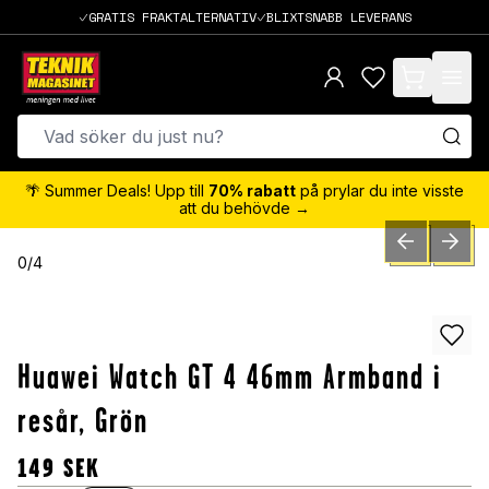
GRATIS FRAKTALTERNATIV
BLIXTSNABB LEVERANS
items in cart,
🌴 Summer Deals! Upp till
70% rabatt
på prylar du inte visste
att du behövde →
PREVIOUS SLID
NEXT S
0
/
4
Huawei Watch GT 4 46mm Armband i
resår, Grön
149
SEK