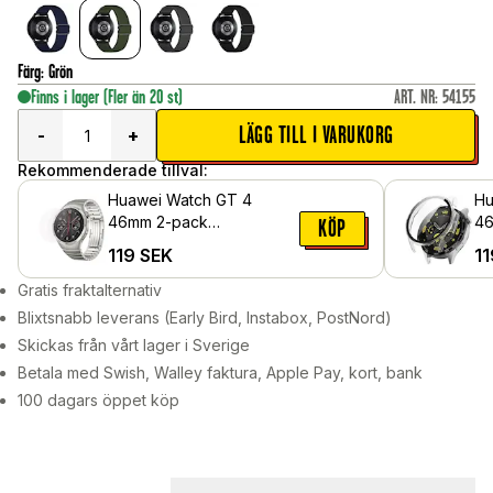
Färg
:
Grön
Finns i lager
(Fler än 20 st)
ART. NR
:
54155
LÄGG TILL I VARUKORG
-
+
Rekommenderade tillval:
Huawei Watch GT 4
Hu
46mm 2-pack
46
KÖP
skärmskydd i härdat glas
me
119
SEK
11
sk
Ge
Gratis fraktalternativ
Blixtsnabb leverans (Early Bird, Instabox, PostNord)
Skickas från vårt lager i Sverige
Betala med Swish, Walley faktura, Apple Pay, kort, bank
100 dagars öppet köp