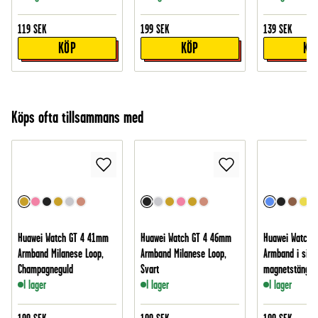
119
SEK
199
SEK
139
SEK
KÖP
KÖP
KÖ
Köps ofta tillsammans med
Huawei Watch GT 4 41mm
Huawei Watch GT 4 46mm
Huawei Watch 
Armband Milanese Loop,
Armband Milanese Loop,
Armband i sili
Champagneguld
Svart
magnetstängnin
I lager
I lager
I lager