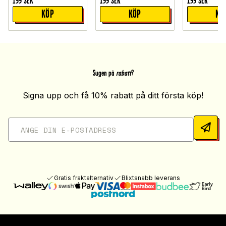
199
SEK
199
SEK
199
SEK
KÖP
KÖP
KÖ
Sugen på
rabatt
?
Signa upp och få 10% rabatt på ditt första köp!
Gratis fraktalternativ
Blixtsnabb leverans