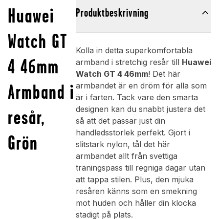
Huawei
Produktbeskrivning
Watch GT
Kolla in detta superkomfortabla
4 46mm
armband i stretchig resår till
Huawei
Watch GT 4 46mm
! Det här
Armband i
armbandet är en dröm för alla som
är i farten. Tack vare den smarta
designen kan du snabbt justera det
resår,
så att det passar just din
handledsstorlek perfekt. Gjort i
Grön
slitstark nylon, tål det här
armbandet allt från svettiga
träningspass till regniga dagar utan
att tappa stilen. Plus, den mjuka
resåren känns som en smekning
mot huden och håller din klocka
stadigt på plats.