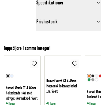
Specifikationer
Prishistorik
Toppsäljare i samma kategori
Huawei Watch GT 4 46mm
Magnetisk laddningskabel
Huawei Watch GT 4 46mm
1m, Svart
Huawei Watch 
Heltäckande skal med
Armband i silik
inbyggt skärmskydd, Svart
I lager
I lager
I lager