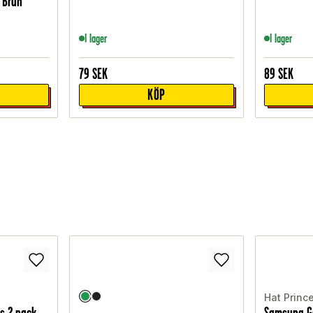
, Brun
I lager
I lager
79
SEK
89
SEK
KÖP
Hat Princ
s 2-pack
Samsung Ga