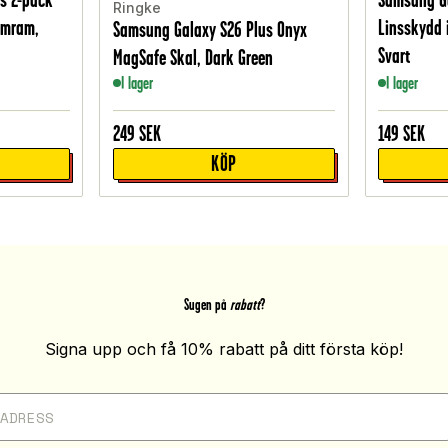
Ringke
umram,
Linsskydd 
Samsung Galaxy S26 Plus Onyx
Svart
MagSafe Skal, Dark Green
I lager
I lager
249
SEK
149
SEK
KÖP
Sugen på
rabatt
?
Signa upp och få 10% rabatt på ditt första köp!