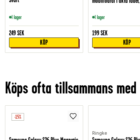
mobilfodral i äkta läder
I lager
I lager
249
SEK
199
SEK
KÖP
KÖP
Köps ofta tillsammans med
-15%
Ringke
Samsung Galaxy S26 Plus Magnetic
Samsung Galaxy S26 Plu