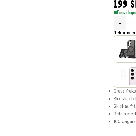
199
S
Finns i lage
-
Rekommend
Gratis frakt
Blixtsnabb 
Skickas frå
Betala med 
100 dagars