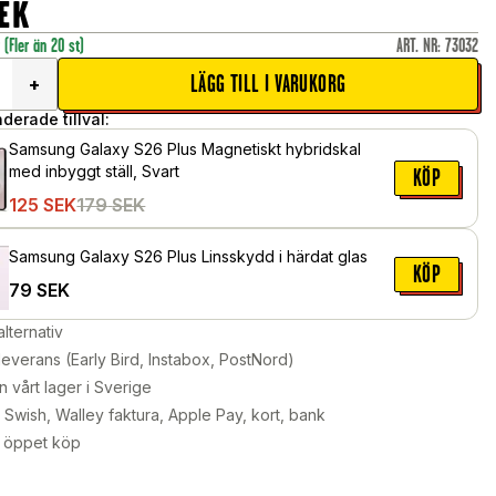
EK
r
(Fler än 20 st)
ART. NR
:
73032
LÄGG TILL I VARUKORG
+
erade tillval:
Samsung Galaxy S26 Plus Magnetiskt hybridskal
med inbyggt ställ, Svart
KÖP
125
SEK
179
SEK
Samsung Galaxy S26 Plus Linsskydd i härdat glas
KÖP
79
SEK
alternativ
leverans (Early Bird, Instabox, PostNord)
n vårt lager i Sverige
Swish, Walley faktura, Apple Pay, kort, bank
 öppet köp