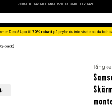
GRATIS FRAKTALTERNATIV
BLIXTSNABB LEVERANS
mmer Deals! Upp till
70% rabatt
på prylar du inte visste att du beh
 (2-pack)
Ringke
Samsu
Skärm
monte