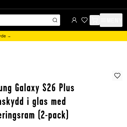
MENY
items in cart, view 
övde →
ng Galaxy S26 Plus
skydd i glas med
ringsram (2-pack)