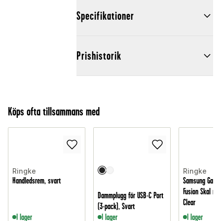
Specifikationer
Prishistorik
Köps ofta tillsammans med
Ringke
Ringke
Handledsrem, svart
Samsung Galax
Fusion Skal me
Dammplugg för USB-C Port
Clear
(3-pack), Svart
I lager
I lager
I lager