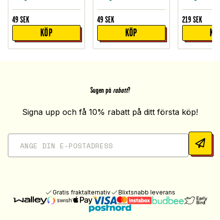
49
SEK
49
SEK
219
SEK
KÖP
KÖP
KÖ
Sugen på
rabatt
?
Signa upp och få 10% rabatt på ditt första köp!
Gratis fraktalternativ
Blixtsnabb leverans