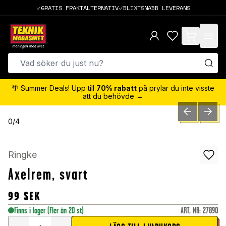
GRATIS FRAKTALTERNATIV
BLIXTSNABB LEVERANS
items in cart,
🌴 Summer Deals! Upp till
70% rabatt
på prylar du inte visste
att du behövde →
PREVIOUS SLID
NEXT S
0
/
4
Ringke
Axelrem, svart
99
SEK
Finns i lager
(Fler än 20 st)
ART. NR
:
27890