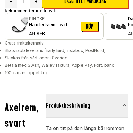
LÄGG TILL I VARUKORG
-
+
Rekommenderade tillval:
RINGKE
Da
Handledsrem, svart
Po
KÖP
49
SEK
4
Gratis fraktalternativ
Blixtsnabb leverans (Early Bird, Instabox, PostNord)
Skickas från vårt lager i Sverige
Betala med Swish, Walley faktura, Apple Pay, kort, bank
100 dagars öppet köp
Axelrem,
Produktbeskrivning
svart
Ta en titt på den långa bärremmen