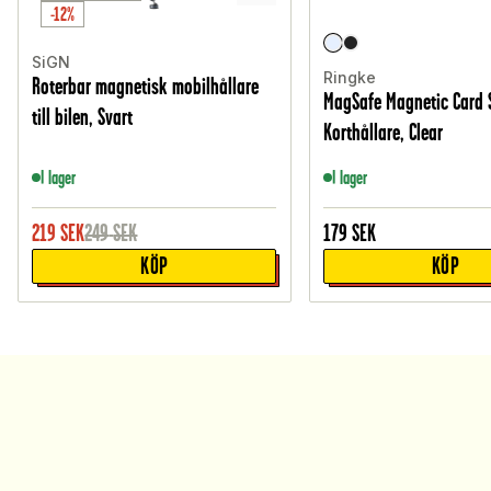
-12%
SiGN
Ringke
Roterbar magnetisk mobilhållare
MagSafe Magnetic Card 
till bilen, Svart
Korthållare, Clear
I lager
I lager
219
SEK
249
SEK
179
SEK
KÖP
KÖP