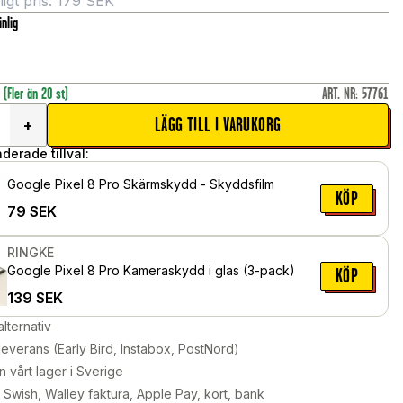
gt pris:
179
SEK
nlig
r
(Fler än 20 st)
ART. NR
:
57761
LÄGG TILL I VARUKORG
+
erade tillval:
Google Pixel 8 Pro Skärmskydd - Skyddsfilm
KÖP
79
SEK
RINGKE
Google Pixel 8 Pro Kameraskydd i glas (3-pack)
KÖP
139
SEK
alternativ
leverans (Early Bird, Instabox, PostNord)
n vårt lager i Sverige
Swish, Walley faktura, Apple Pay, kort, bank