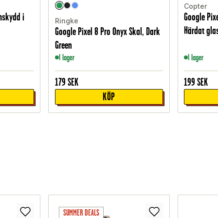
Copter
mskydd i
Google Pix
Ringke
Härdat gla
Google Pixel 8 Pro Onyx Skal, Dark
Green
I lager
I lager
179
SEK
199
SEK
KÖP
SUMMER DEALS