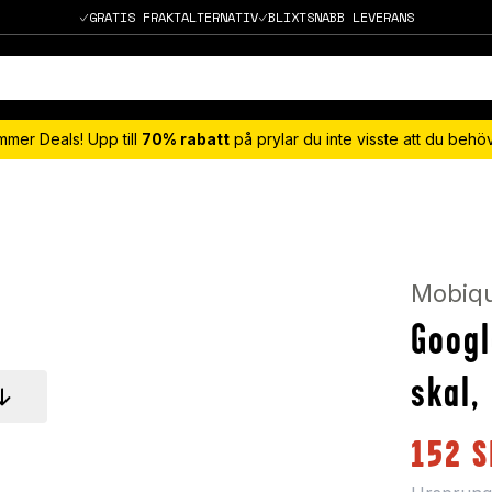
GRATIS FRAKTALTERNATIV
BLIXTSNABB LEVERANS
mmer Deals! Upp till
70% rabatt
på prylar du inte visste att du beh
Mobiq
Googl
skal,
152
S