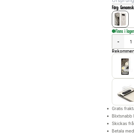
Ursprungli
Färg
:
Genomski
Finns i lage
-
Rekommend
Gratis frakt
Blixtsnabb 
Skickas frå
Betala med 