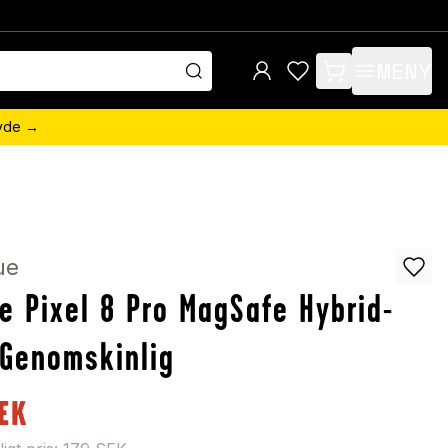
MENY
items in cart, view 
övde →
ue
e Pixel 8 Pro MagSafe Hybrid-
 Genomskinlig
EK