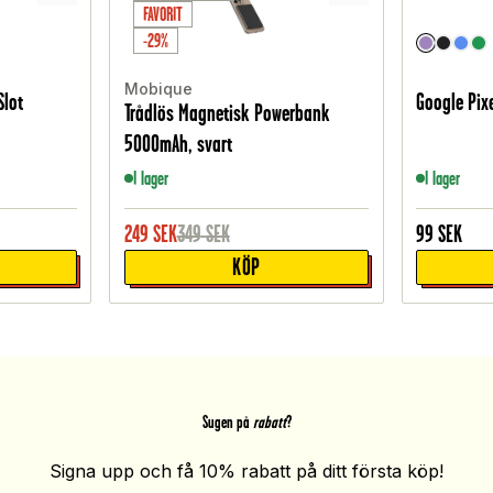
FAVORIT
-29%
Mobique
Slot
Google Pixe
Trådlös Magnetisk Powerbank
5000mAh, svart
I lager
I lager
249
SEK
349
SEK
99
SEK
KÖP
Sugen på
rabatt
?
Signa upp och få 10% rabatt på ditt första köp!