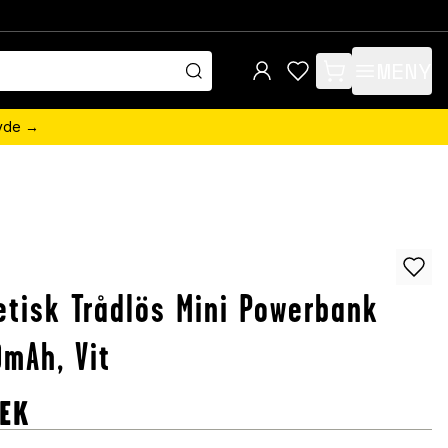
MENY
items in cart, view 
övde →
tisk Trådlös Mini Powerbank
mAh, Vit
EK