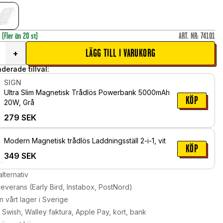
r
(Fler än 20 st)
ART. NR
:
74101
LÄGG TILL I VARUKORG
+
erade tillval:
SIGN
Ultra Slim Magnetisk Trådlös Powerbank 5000mAh
KÖP
20W, Grå
279
SEK
Modern Magnetisk trådlös Laddningsställ 2-i-1, vit
KÖP
349
SEK
alternativ
leverans (Early Bird, Instabox, PostNord)
n vårt lager i Sverige
Swish, Walley faktura, Apple Pay, kort, bank