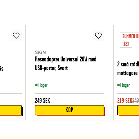
SUMMER D
-12%
SiGN
Reseadapter Universal 20W med
2 små tråd
USB-portar, Svart
ös
mottagare 
I lager
I lager
249
SEK
219
SEK
24
KÖP