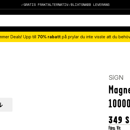
GRATIS FRAKTALTERNATIV
BLIXTSNABB LEVERANS
mmer Deals! Upp till
70% rabatt
på prylar du inte visste att du beh
SiGN
Magne
10000
349
S
Färg
:
Vit