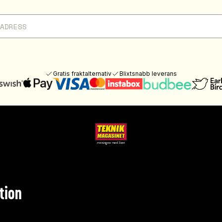
Gratis fraktalternativ
Blixtsnabb leverans
tion