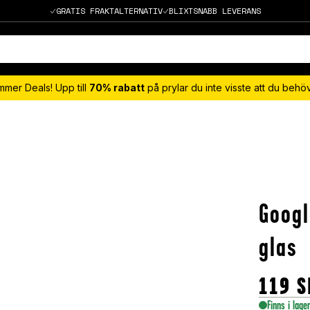
GRATIS FRAKTALTERNATIV
BLIXTSNABB LEVERANS
mmer Deals! Upp till
70% rabatt
på prylar du inte visste att du beh
Googl
glas
119
S
Finns i lage