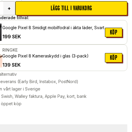
LÄGG TILL I VARUKORG
+
erade tillval:
Google Pixel 8 Smidigt mobilfodral i äkta läder, Svart
KÖP
199
SEK
RINGKE
Google Pixel 8 Kameraskydd i glas (3-pack)
KÖP
139
SEK
alternativ
leverans (Early Bird, Instabox, PostNord)
n vårt lager i Sverige
Swish, Walley faktura, Apple Pay, kort, bank
 öppet köp