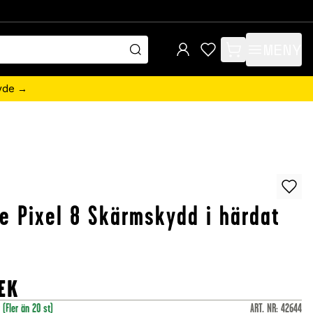
MENY
items in cart, view 
övde →
e Pixel 8 Skärmskydd i härdat
EK
r
(Fler än 20 st)
ART. NR
:
42644