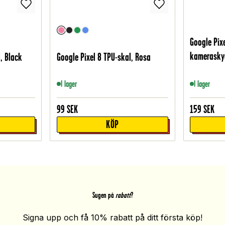
Google Pix
kameraskyd
, Black
Google Pixel 8 TPU-skal, Rosa
I lager
I lager
99
SEK
159
SEK
KÖP
Sugen på
rabatt
?
Signa upp och få 10% rabatt på ditt första köp!