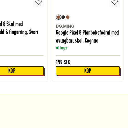
el 8 Skal med
DG.MING
d & fingerring, Svart
Google Pixel 8 Plånboksfodral med
avtagbart skal, Cognac
I lager
199
SEK
KÖP
KÖP