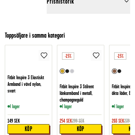
Prishistorik
Toppsäljare i samma kategori
-15%
-15%
Fitbit Inspire 3 Elastiskt
Armband i vävd nylon,
Fitbit Inspire 3 Stilrent
Fitbit Inspire 
svart
länkarmband i metall,
äkta läder, Bru
champagneguld
I lager
I lager
I lager
149
SEK
254
SEK
299
SEK
203
SEK
239
SE
KÖP
KÖP
KÖ