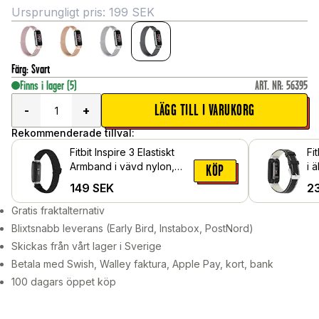
Ursprungligt pris:
199
SEK
Färg
:
Svart
Finns i lager
(5)
ART. NR
:
56395
LÄGG TILL I VARUKORG
-
+
Rekommenderade tillval:
Fitbit Inspire 3 Elastiskt
Fi
Armband i vävd nylon,
i 
KÖP
svart
149
SEK
2
Gratis fraktalternativ
Blixtsnabb leverans (Early Bird, Instabox, PostNord)
Skickas från vårt lager i Sverige
Betala med Swish, Walley faktura, Apple Pay, kort, bank
100 dagars öppet köp