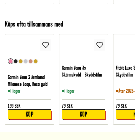
Köps ofta tillsammans med
Garmin Venu 3s
Fitbit Luxe Sk
Skärmskydd - Skyddsfilm
Skyddsfilm
Garmin Venu 3 Armband
Milanese Loop, Rosa guld
I lager
I lager
Åter 2026-08-
199
SEK
79
SEK
79
SEK
KÖP
KÖP
KÖ