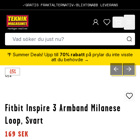
GRATIS FRAKTALTERNATIV
BLIXTSNABB LEVERANS
items in cart,
🌴 Summer Deals! Upp till
70% rabatt
på prylar du inte visste
att du behövde →
-15%
PREVIOUS SLID
NEXT S
0
/
2
Fitbit Inspire 3 Armband Milanese
Loop, Svart
169
SEK