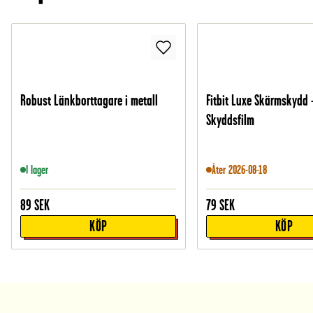
Robust Länkborttagare i metall
Fitbit Luxe Skärmskydd 
Skyddsfilm
I lager
Åter 2026-08-18
89
SEK
79
SEK
KÖP
KÖP