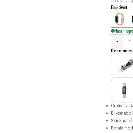
Ursprungli
Färg
:
Svart
Finns i lage
-
Rekommend
Gratis frakt
Blixtsnabb 
Skickas frå
Betala med 