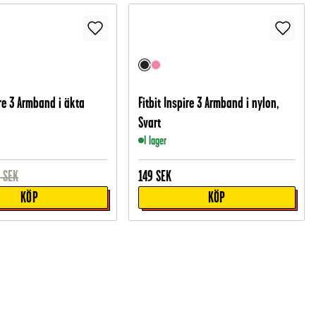
ire 3 Armband i äkta
Fitbit Inspire 3 Armband i nylon,
Svart
I lager
9
SEK
149
SEK
KÖP
KÖP