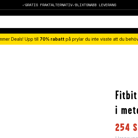
GRATIS FRAKTALTERNATIV
BLIXTSNABB LEVERANS
mmer Deals! Upp till
70% rabatt
på prylar du inte visste att du beh
Fitbi
i met
254
S