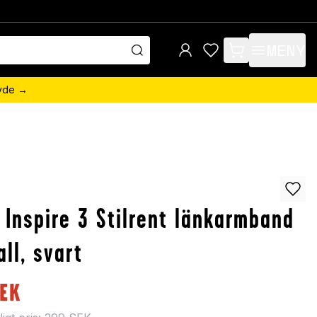
MENY
items in cart, view 
övde →
t Inspire 3 Stilrent länkarmband
all, svart
EK