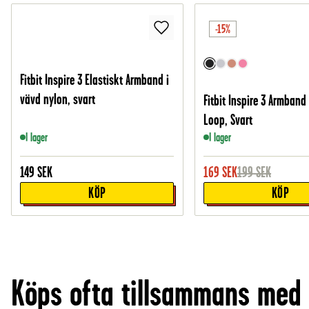
-15%
Fitbit Inspire 3 Elastiskt Armband i
vävd nylon, svart
Fitbit Inspire 3 Armband
Loop, Svart
I lager
I lager
149
SEK
169
SEK
199
SEK
KÖP
KÖP
Köps ofta tillsammans med