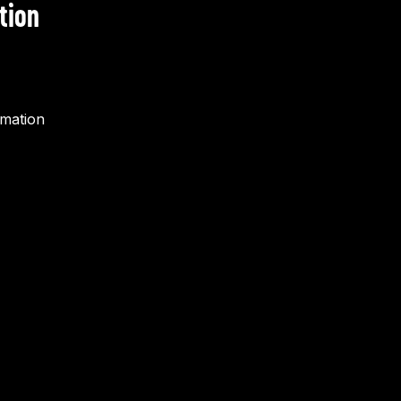
tion
rmation