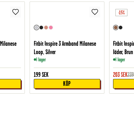
-15%
 Milanese
Fitbit Inspire 3 Armband Milanese
Fitbit Insp
Loop, Silver
läder, Brun
I lager
I lager
199
SEK
203
SEK
23
KÖP