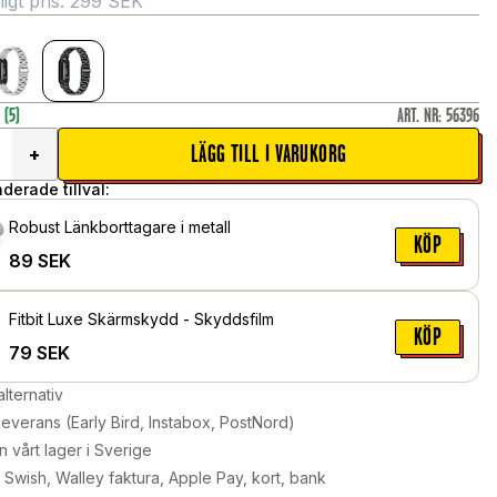
gt pris:
299
SEK
r
(5)
ART. NR
:
56396
LÄGG TILL I VARUKORG
+
erade tillval:
Robust Länkborttagare i metall
KÖP
89
SEK
Fitbit Luxe Skärmskydd - Skyddsfilm
KÖP
79
SEK
alternativ
leverans (Early Bird, Instabox, PostNord)
n vårt lager i Sverige
Swish, Walley faktura, Apple Pay, kort, bank