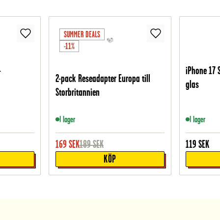
SUMMER DEALS
-11%
-
iPhone 17 
2-pack Reseadapter Europa till
glas
Storbritannien
I lager
I lager
169
SEK
189
SEK
119
SEK
KÖP