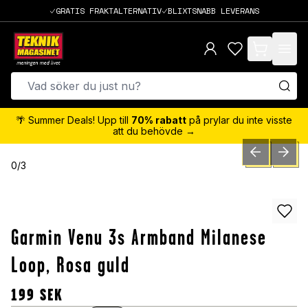
GRATIS FRAKTALTERNATIV
BLIXTSNABB LEVERANS
items in cart,
🌴 Summer Deals! Upp till
70% rabatt
på prylar du inte visste
att du behövde →
PREVIOUS SLID
NEXT S
0
/
3
Garmin Venu 3s Armband Milanese
Loop, Rosa guld
199
SEK