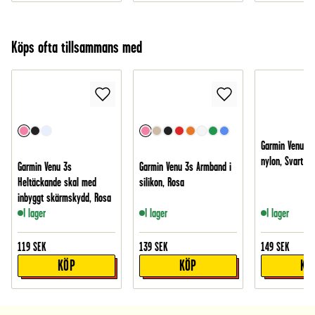
Köps ofta tillsammans med
Garmin Venu 3s
nylon, Svart
Garmin Venu 3s
Garmin Venu 3s Armband i
Heltäckande skal med
silikon, Rosa
inbyggt skärmskydd, Rosa
I lager
I lager
I lager
119
SEK
139
SEK
149
SEK
KÖP
KÖP
KÖ