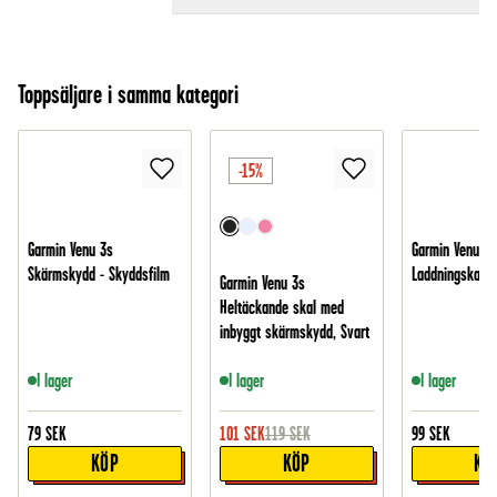
Toppsäljare i samma kategori
-15%
Garmin Venu 3s
Garmin Venu 3s
Skärmskydd - Skyddsfilm
Laddningskabel
Garmin Venu 3s
Heltäckande skal med
inbyggt skärmskydd, Svart
I lager
I lager
I lager
79
SEK
101
SEK
119
SEK
99
SEK
KÖP
KÖP
KÖ