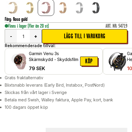
Färg
:
Rosa guld
Finns i lager
(Fler än 20 st)
ART. NR
:
54719
LÄGG TILL I VARUKORG
-
+
Rekommenderade tillval:
Garmin Venu 3s
Ga
Skärmskydd - Skyddsfilm
He
KÖP
in
79
SEK
10
Sv
Gratis fraktalternativ
Blixtsnabb leverans (Early Bird, Instabox, PostNord)
Skickas från vårt lager i Sverige
Betala med Swish, Walley faktura, Apple Pay, kort, bank
100 dagars öppet köp