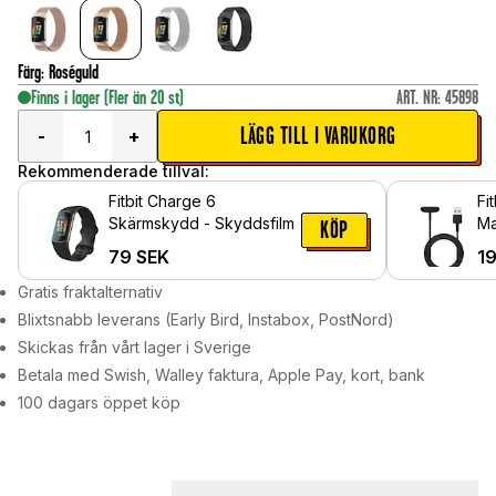
Färg
:
Roséguld
Finns i lager
(Fler än 20 st)
ART. NR
:
45898
LÄGG TILL I VARUKORG
-
+
Rekommenderade tillval:
Fitbit Charge 6
Fi
Skärmskydd - Skyddsfilm
Ma
KÖP
la
79
SEK
1
Sv
Gratis fraktalternativ
Blixtsnabb leverans (Early Bird, Instabox, PostNord)
Skickas från vårt lager i Sverige
Betala med Swish, Walley faktura, Apple Pay, kort, bank
100 dagars öppet köp