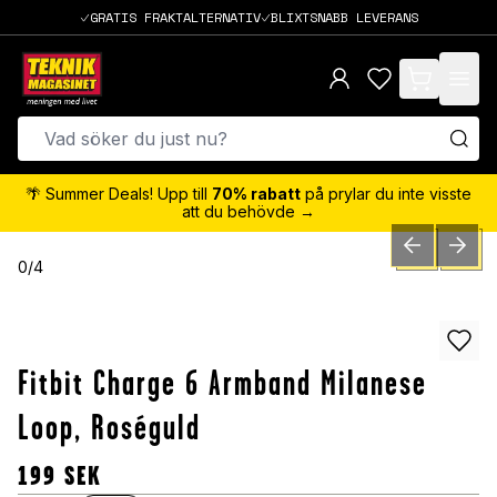
GRATIS FRAKTALTERNATIV
BLIXTSNABB LEVERANS
items in cart,
🌴 Summer Deals! Upp till
70% rabatt
på prylar du inte visste
att du behövde →
PREVIOUS SLID
NEXT S
0
/
4
Fitbit Charge 6 Armband Milanese
Loop, Roséguld
199
SEK