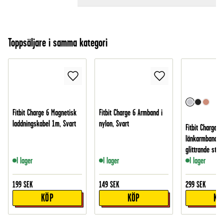
Toppsäljare i samma kategori
Fitbit Charge 6 Magnetisk
Fitbit Charge 6 Armband i
laddningskabel 1m, Svart
nylon, Svart
Fitbit Charge 6
länkarmband m
glittrande stena
I lager
I lager
I lager
199
SEK
149
SEK
299
SEK
KÖP
KÖP
KÖ