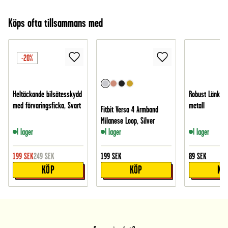
Köps ofta tillsammans med
-20%
Heltäckande bilsätesskydd
Robust Länkbor
med förvaringsficka, Svart
metall
Fitbit Versa 4 Armband
Milanese Loop, Silver
I lager
I lager
I lager
199
SEK
249
SEK
199
SEK
89
SEK
KÖP
KÖP
KÖ