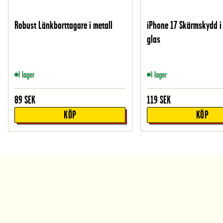
Robust Länkborttagare i metall
iPhone 17 Skärmskydd i
glas
I lager
I lager
89
SEK
119
SEK
KÖP
KÖP