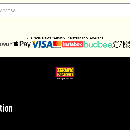
Gratis fraktalternativ
Blixtsnabb leverans
tion