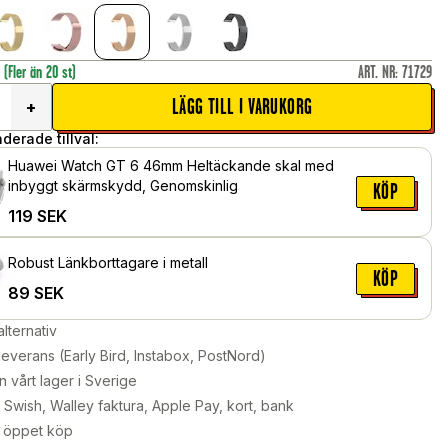
r
(Fler än 20 st)
ART. NR
:
71729
LÄGG TILL I VARUKORG
+
erade tillval:
Huawei Watch GT 6 46mm Heltäckande skal med
inbyggt skärmskydd, Genomskinlig
KÖP
119
SEK
Robust Länkborttagare i metall
KÖP
89
SEK
alternativ
leverans (Early Bird, Instabox, PostNord)
n vårt lager i Sverige
Swish, Walley faktura, Apple Pay, kort, bank
 öppet köp