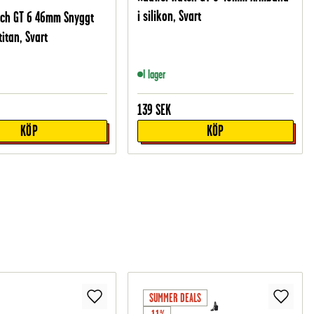
i silikon, Svart
tch GT 6 46mm Snyggt
itan, Svart
I lager
139
SEK
KÖP
KÖP
SUMMER DEALS