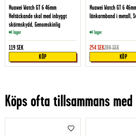
Huawei Watch GT 6 46mm
Huawei Watch GT 6 46mm 
Heltäckande skal med inbyggt
länkarmband i metall, S
skärmskydd, Genomskinlig
I lager
I lager
119
SEK
254
SEK
299
SEK
KÖP
KÖP
Köps ofta tillsammans med