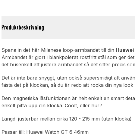
Produktbeskrivning
Spana in det här Milanese loop-armbandet till din
Huawei
Armbandet är gjort i blankpolerat rostfritt stål som ger d
det busenkelt att justera armbandet så det sitter precis som d
Det är inte bara snyggt, utan också supersmidigt att anv
fästa det på klockan, så du är redo att rocka din nya look p
Den magnetiska låsfunktionen är helt enkelt en smart detal
enkelt piffa upp din klocka. Coolt, eller hur?
Längd: justerbar mellan cirka 120 - 215 mm (utan klocka)
Passar till: Huawei Watch GT 6 46mm