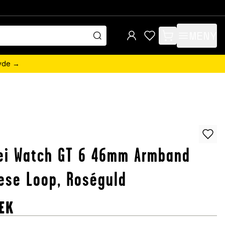
MENY
items in cart, view 
övde →
ei Watch GT 6 46mm Armband
ese Loop, Roséguld
EK