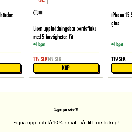
-20%
 härdat
iPhone 15 
glas
Liten uppladdningsbar bordsfläkt
med 5 hastigheter, Vit
I lager
I lager
119
SEK
149
SEK
119
SEK
KÖP
Sugen på
rabatt
?
Signa upp och få 10% rabatt på ditt första köp!