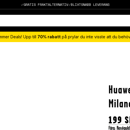
GRATIS FRAKTALTERNATIV
BLIXTSNABB LEVERANS
mmer Deals! Upp till
70% rabatt
på prylar du inte visste att du beh
Huaw
Milan
199
S
Färg
:
Roséguld