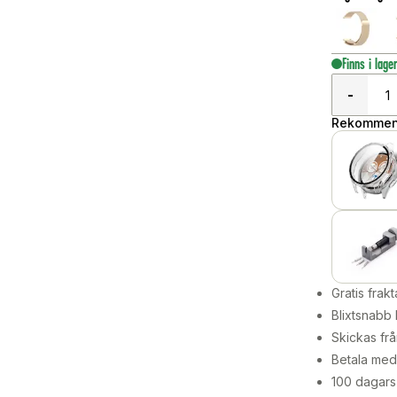
Finns i lage
-
Rekommend
Gratis frakt
Blixtsnabb 
Skickas frå
Betala med 
100 dagars