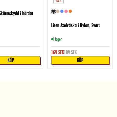
-11%
Skärmskydd i härdat
Liten Axelväska i Nylon, Svart
I lager
169
SEK
189
SEK
KÖP
KÖP