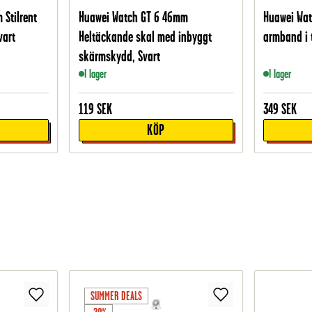
Stilrent
Huawei Watch GT 6 46mm
Huawei Wa
vart
Heltäckande skal med inbyggt
armband i t
skärmskydd, Svart
I lager
I lager
119
SEK
349
SEK
KÖP
SUMMER DEALS