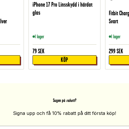
iPhone 17 Pro Linsskydd i härdat
glas
Fitbit Cha
lver
Svart
I lager
I lager
79
SEK
299
SEK
KÖP
Sugen på
rabatt
?
Signa upp och få 10% rabatt på ditt första köp!