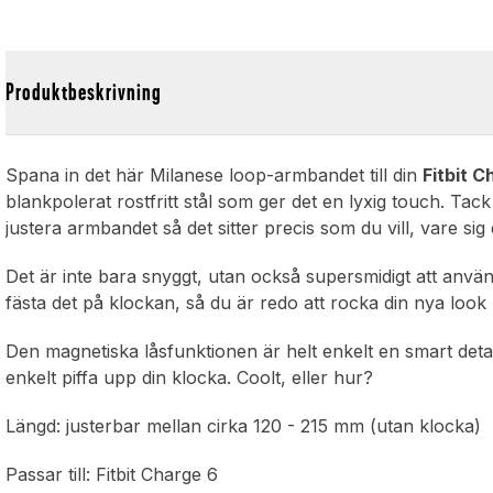
Produktbeskrivning
Spana in det här Milanese loop-armbandet till din
Fitbit C
blankpolerat rostfritt stål som ger det en lyxig touch. Ta
justera armbandet så det sitter precis som du vill, vare sig du
Det är inte bara snyggt, utan också supersmidigt att anv
fästa det på klockan, så du är redo att rocka din nya look p
Den magnetiska låsfunktionen är helt enkelt en smart detal
enkelt piffa upp din klocka. Coolt, eller hur?
Längd: justerbar mellan cirka 120 - 215 mm (utan klocka)
Passar till: Fitbit Charge 6