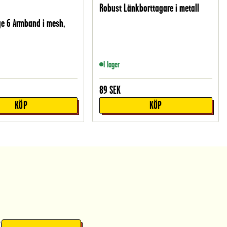
Robust Länkborttagare i metall
rge 6 Armband i mesh,
I lager
89
SEK
KÖP
KÖP