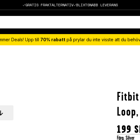
GRATIS FRAKTALTERNATIV
BLIXTSNABB LEVERANS
mmer Deals! Upp till
70% rabatt
på prylar du inte visste att du beh
Fitbi
Loop,
199
S
Färg
:
Silver