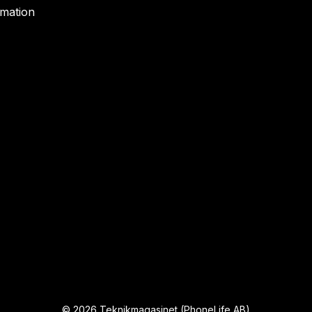
rmation
©
2026
Teknikmagasinet (PhoneLife AB)