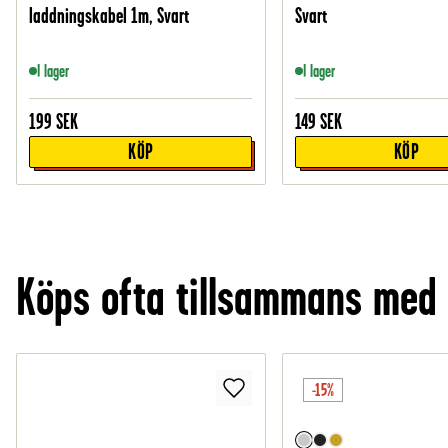
laddningskabel 1m, Svart
Svart
I lager
I lager
199
SEK
149
SEK
KÖP
KÖP
Köps ofta tillsammans med
-15%