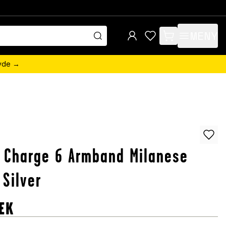
MENY
items in cart, view 
övde →
t Charge 6 Armband Milanese
 Silver
EK