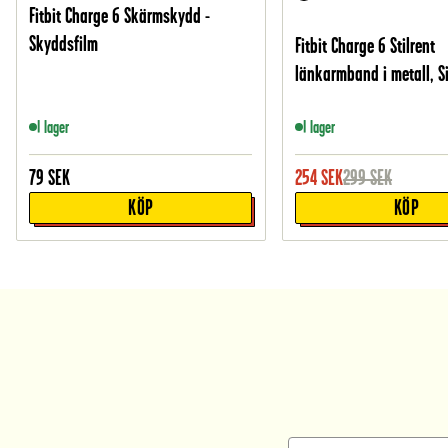
Fitbit Charge 6 Skärmskydd -
Skyddsfilm
Fitbit Charge 6 Stilrent
länkarmband i metall, Si
I lager
I lager
79
SEK
254
SEK
299
SEK
KÖP
KÖP