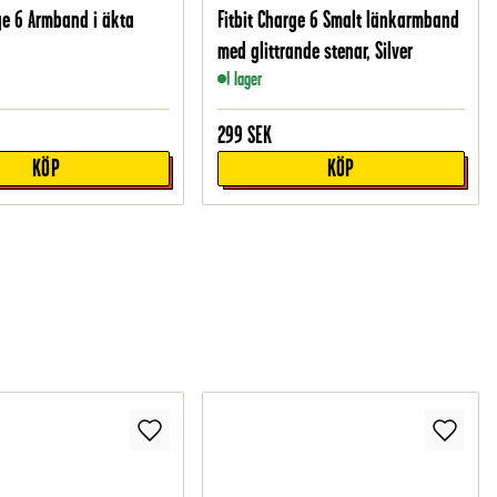
rge 6 Armband i äkta
Fitbit Charge 6 Smalt länkarmband
med glittrande stenar, Silver
I lager
299
SEK
KÖP
KÖP