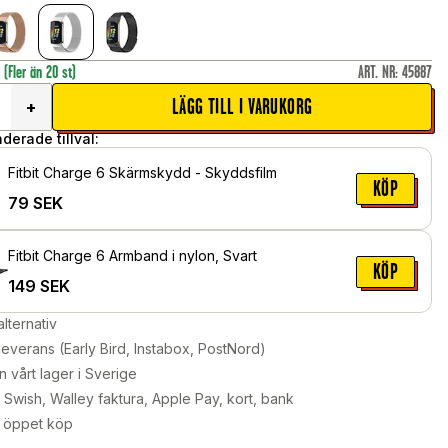
r
(Fler än 20 st)
ART. NR
:
45887
LÄGG TILL I VARUKORG
+
erade tillval:
Fitbit Charge 6 Skärmskydd - Skyddsfilm
KÖP
79
SEK
Fitbit Charge 6 Armband i nylon, Svart
KÖP
149
SEK
alternativ
leverans (Early Bird, Instabox, PostNord)
n vårt lager i Sverige
Swish, Walley faktura, Apple Pay, kort, bank
 öppet köp