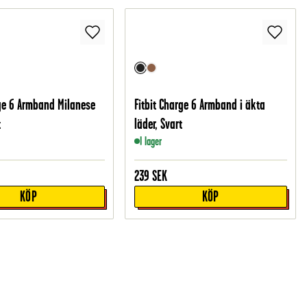
rge 6 Armband Milanese
Fitbit Charge 6 Armband i äkta
t
läder, Svart
I lager
239
SEK
KÖP
KÖP