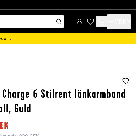
MENY
items in cart, view 
övde →
t Charge 6 Stilrent länkarmband
all, Guld
EK