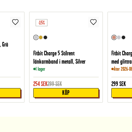
-15%
, Grå
Fitbit Charge 5 Stilrent
Fitbit Cha
länkarmband i metall, Silver
med glittr
I lager
Åter 2026-0
254
SEK
299
SEK
299
SEK
KÖP