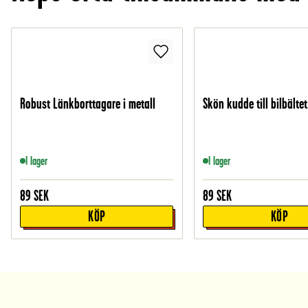
Robust Länkborttagare i metall
Skön kudde till bilbältet
I lager
I lager
89
SEK
89
SEK
KÖP
KÖP