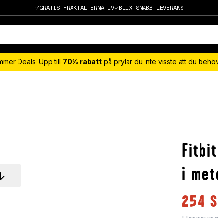
GRATIS FRAKTALTERNATIV
BLIXTSNABB LEVERANS
mmer Deals! Upp till
70% rabatt
på prylar du inte visste att du beh
Fitbi
i met
254
S