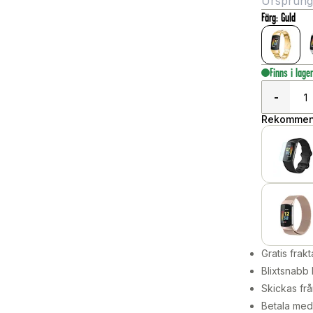
Ursprungli
Färg
:
Guld
Finns i lage
-
Rekommend
Gratis frakt
Blixtsnabb 
Skickas frå
Betala med 