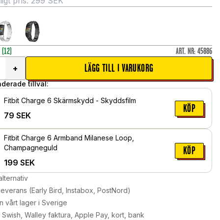
gt pris:
299
SEK
r
(12)
ART. NR
:
45886
LÄGG TILL I VARUKORG
+
erade tillval:
Fitbit Charge 6 Skärmskydd - Skyddsfilm
KÖP
79
SEK
Fitbit Charge 6 Armband Milanese Loop,
Champagneguld
KÖP
199
SEK
alternativ
leverans (Early Bird, Instabox, PostNord)
n vårt lager i Sverige
Swish, Walley faktura, Apple Pay, kort, bank