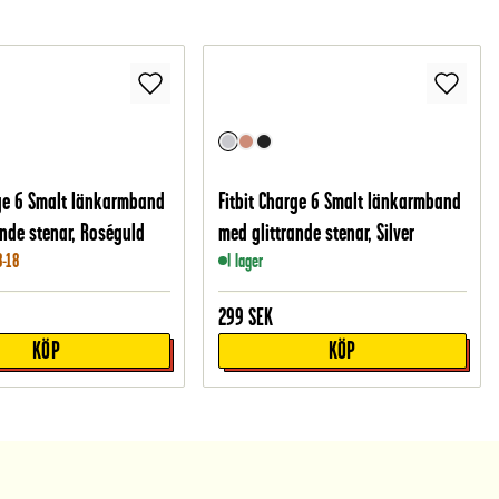
rge 6 Smalt länkarmband
Fitbit Charge 6 Smalt länkarmband
ande stenar, Roséguld
med glittrande stenar, Silver
8-18
I lager
299
SEK
KÖP
KÖP