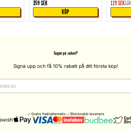
359
SEK
119
SEK
13
KÖP
Sugen på
rabatt
?
Signa upp och få 10% rabatt på ditt första köp!
Gratis fraktalternativ
Blixtsnabb leverans