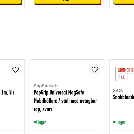
SUMMER D
-14%
PopSockets
SiGN
 1m, Vit
PopGrip Universal MagSafe
Snabbladda
Mobilhållare / ställ med avtagbar
top, svart
I lager
I lager