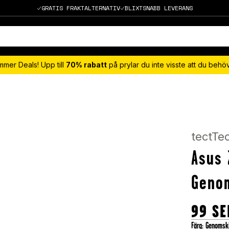
GRATIS FRAKTALTERNATIV
BLIXTSNABB LEVERANS
mmer Deals! Upp till
70% rabatt
på prylar du inte visste att du beh
tectTe
Asus 
Genom
99
SE
Färg
:
Genomski