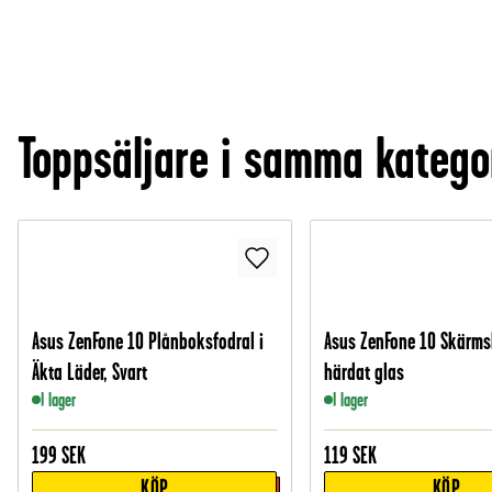
Toppsäljare i samma katego
Asus ZenFone 10 Plånboksfodral i
Asus ZenFone 10 Skärms
Äkta Läder, Svart
härdat glas
I lager
I lager
199
SEK
119
SEK
KÖP
KÖP