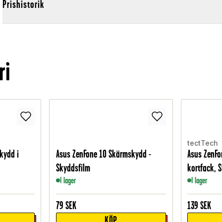
Prishistorik
ri
tectTech
kydd i
Asus ZenFone 10 Skärmskydd -
Asus ZenFo
Skyddsfilm
kortfack, S
I lager
I lager
79
SEK
139
SEK
KÖP