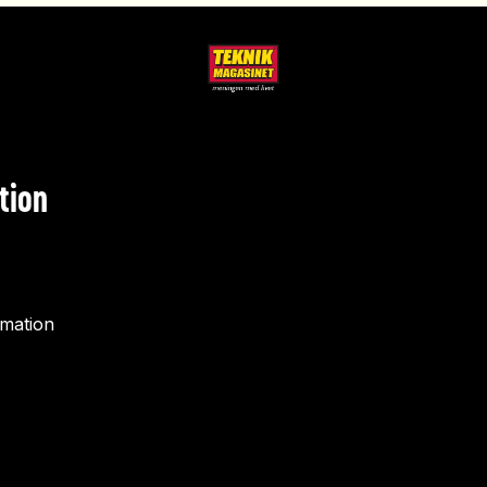
tion
rmation