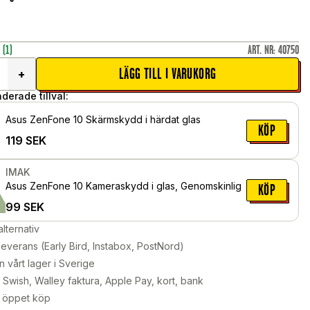
r
(1)
ART. NR
:
40750
LÄGG TILL I VARUKORG
+
erade tillval:
Asus ZenFone 10 Skärmskydd i härdat glas
KÖP
119
SEK
IMAK
Asus ZenFone 10 Kameraskydd i glas, Genomskinlig
KÖP
99
SEK
alternativ
leverans (Early Bird, Instabox, PostNord)
n vårt lager i Sverige
Swish, Walley faktura, Apple Pay, kort, bank
 öppet köp