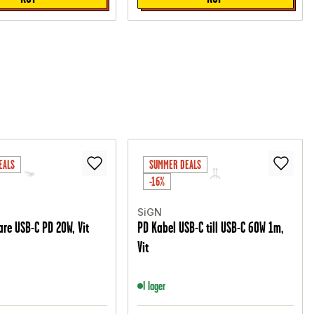
EALS
SUMMER DEALS
-16%
SiGN
re USB-C PD 20W, Vit
PD Kabel USB-C till USB-C 60W 1m,
Vit
I lager