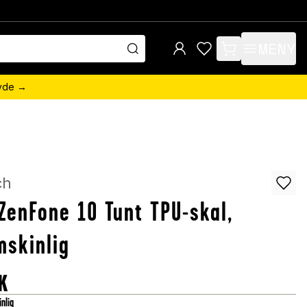
MENY
items in cart, view 
övde →
ch
ZenFone 10 Tunt TPU-skal,
skinlig
K
nlig