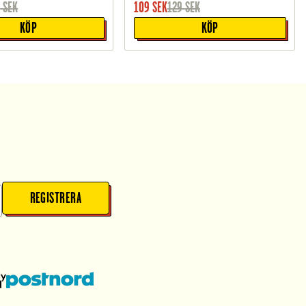
9
SEK
109
SEK
129
SEK
KÖP
KÖP
REGISTRERA