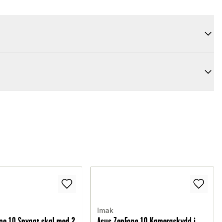
Imak
ne 10 Snyggt skal med 2
Asus ZenFone 10 Kameraskydd i