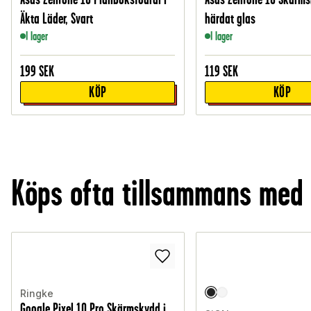
Äkta Läder, Svart
härdat glas
I lager
I lager
199
SEK
119
SEK
KÖP
KÖP
Köps ofta tillsammans med
Ringke
Google Pixel 10 Pro Skärmskydd i