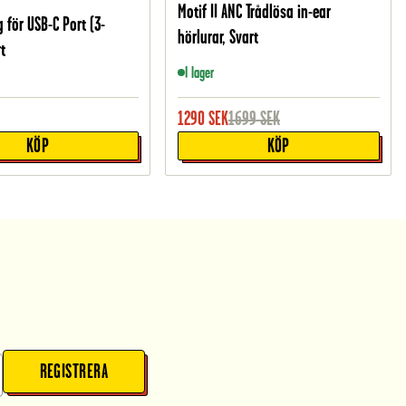
Motif II ANC Trådlösa in-ear
för USB-C Port (3-
hörlurar, Svart
t
I lager
1290
SEK
1699
SEK
KÖP
KÖP
REGISTRERA