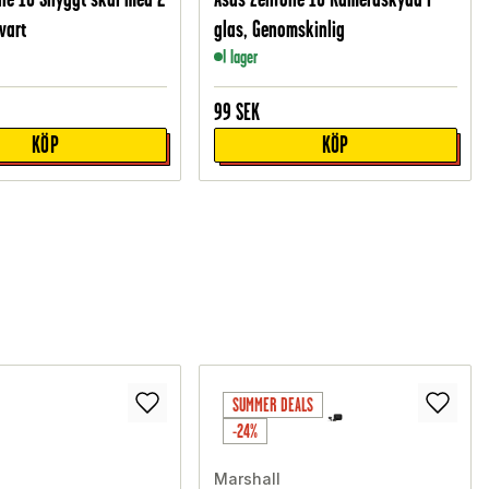
vart
glas, Genomskinlig
I lager
99
SEK
KÖP
KÖP
SUMMER DEALS
-24%
Marshall