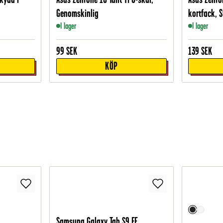
Genomskinlig
kortfack, S
I lager
I lager
99
SEK
139
SEK
KÖP
Samsung Galaxy Tab S9 FE