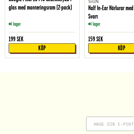
SiGN
glas med monteringsram (2-pack)
Half In-Ear Hörlurar med
Svart
I lager
I lager
199
SEK
159
SEK
KÖP
KÖP