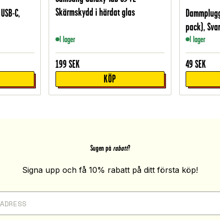
Skärmskydd i härdat glas
 USB-C,
Dammplugg 
pack), Svar
I lager
I lager
199
SEK
49
SEK
KÖP
Sugen på
rabatt
?
Signa upp och få 10% rabatt på ditt första köp!