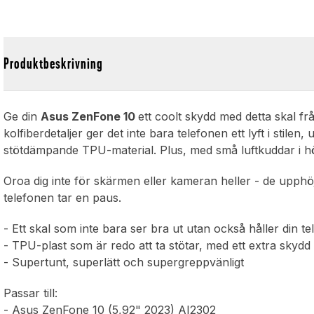
Produktbeskrivning
Ge din
Asus ZenFone 10
ett coolt skydd med detta skal f
kolfiberdetaljer ger det inte bara telefonen ett lyft i stilen
stötdämpande TPU-material. Plus, med små luftkuddar i hörn
Oroa dig inte för skärmen eller kameran heller - de upphöjd
telefonen tar en paus.
- Ett skal som inte bara ser bra ut utan också håller din t
- TPU-plast som är redo att ta stötar, med ett extra skyd
- Supertunt, superlätt och supergreppvänligt
Passar till:
- Asus ZenFone 10 (5,92" 2023) AI2302