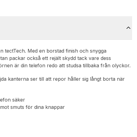
rån tectTech. Med en borstad finish och snygga
, utan packar också ett rejält skydd tack vare dess
en är din telefon redo att studsa tillbaka från olyckor.
a kanterna ser till att repor håller sig långt borta när
elefon säker
d mot smuts för dina knappar