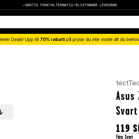
GRATIS FRAKTALTERNATIV
BLIXTSNABB LEVERANS
mmer Deals! Upp till
70% rabatt
på prylar du inte visste att du beh
tectTe
Asus 
Svart
119
S
Färg
:
Svart