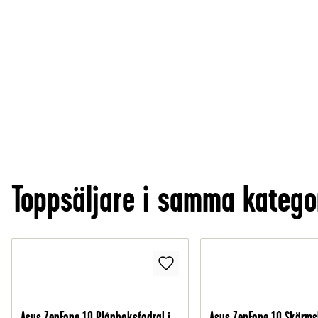
Toppsäljare i samma katego
Asus ZenFone 10 Plånboksfodral i
Asus ZenFone 10 Skärms