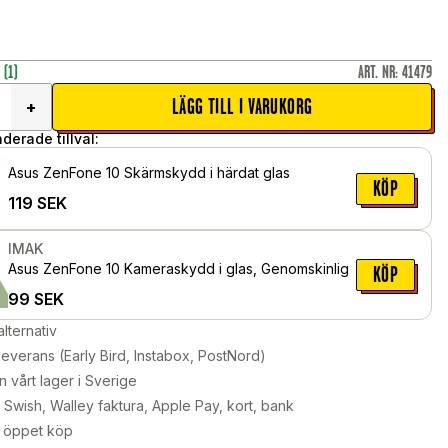
r
(1)
ART. NR
:
41479
LÄGG TILL I VARUKORG
+
erade tillval:
Asus ZenFone 10 Skärmskydd i härdat glas
KÖP
119
SEK
IMAK
Asus ZenFone 10 Kameraskydd i glas, Genomskinlig
KÖP
99
SEK
alternativ
leverans (Early Bird, Instabox, PostNord)
n vårt lager i Sverige
Swish, Walley faktura, Apple Pay, kort, bank
 öppet köp