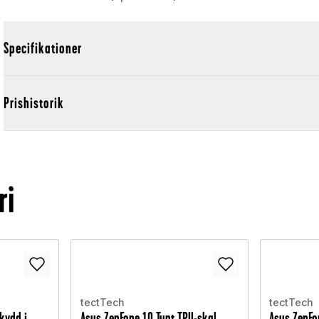
Specifikationer
Prishistorik
ri
tectTech
tectTech
kydd i
Asus ZenFone 10 Tunt TPU-skal,
Asus ZenFo