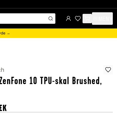
MENY
items in cart, view 
övde →
ch
ZenFone 10 TPU-skal Brushed,
EK