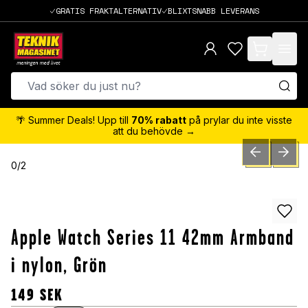
GRATIS FRAKTALTERNATIV
BLIXTSNABB LEVERANS
items in cart,
🌴 Summer Deals! Upp till
70% rabatt
på prylar du inte visste
att du behövde →
PREVIOUS SLID
NEXT S
0
/
2
Apple Watch Series 11 42mm Armband
i nylon, Grön
149
SEK