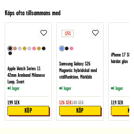
Köps ofta tillsammans med
-15%
iPhone 17 Skär
härdat glas
Samsung Galaxy S26
Apple Watch Series 11
Magnetic hybridskal med
42mm Armband Milanese
ställfunktion, Mörkblå
Loop, Svart
I lager
I lager
I lager
199
SEK
126
SEK
149
SEK
119
SEK
KÖP
KÖP
KÖ