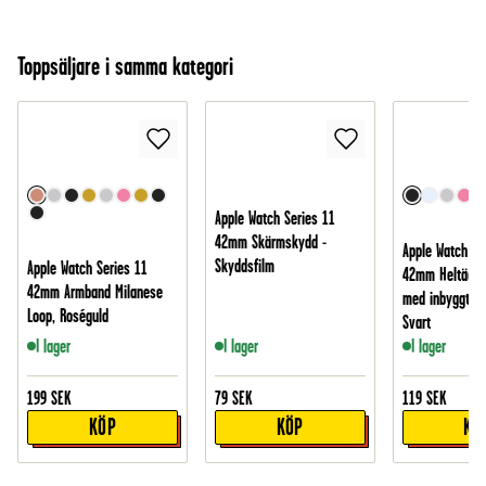
Toppsäljare i samma kategori
Apple Watch Series 11
42mm Skärmskydd -
Apple Watch Se
Skyddsfilm
Apple Watch Series 11
42mm Heltäcka
42mm Armband Milanese
med inbyggt s
Loop, Roséguld
Svart
I lager
I lager
I lager
199
SEK
79
SEK
119
SEK
KÖP
KÖP
KÖ