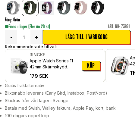
Färg
:
Grön
Finns i lager
(Fler än 20 st)
ART. NR
:
73851
LÄGG TILL I VARUKORG
-
+
Rekommenderade tillval:
RINGKE
Ap
Apple Watch Series 11
42
KÖP
42mm Skärmskydd
me
11
skyddsfilm - Dual Easy
179
SEK
sk
Pro (2-pack)
Gratis fraktalternativ
Blixtsnabb leverans (Early Bird, Instabox, PostNord)
Skickas från vårt lager i Sverige
Betala med Swish, Walley faktura, Apple Pay, kort, bank
100 dagars öppet köp