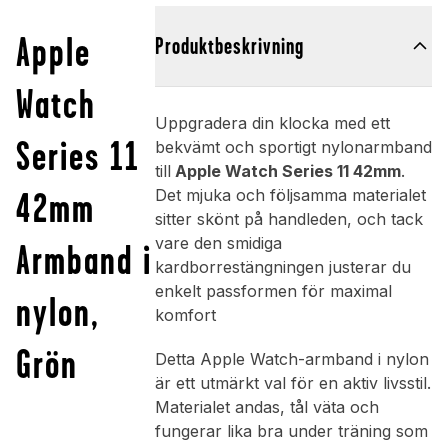
Apple
Produktbeskrivning
Watch
Uppgradera din klocka med ett
Series 11
bekvämt och sportigt nylonarmband
till
Apple Watch Series 11 42mm
.
42mm
Det mjuka och följsamma materialet
sitter skönt på handleden, och tack
vare den smidiga
Armband i
kardborrestängningen justerar du
enkelt passformen för maximal
nylon,
komfort
Grön
Detta Apple Watch-armband i nylon
är ett utmärkt val för en aktiv livsstil.
Materialet andas, tål väta och
fungerar lika bra under träning som