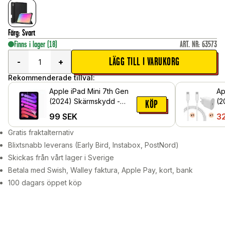
Färg
:
Svart
Finns i lager
(18)
ART. NR
:
63573
LÄGG TILL I VARUKORG
-
+
Rekommenderade tillval:
Apple iPad Mini 7th Gen
Ap
(2024) Skärmskydd -
(2
KÖP
Skyddsfilm
la
99
SEK
3
C-
Gratis fraktalternativ
Blixtsnabb leverans (Early Bird, Instabox, PostNord)
Skickas från vårt lager i Sverige
Betala med Swish, Walley faktura, Apple Pay, kort, bank
100 dagars öppet köp