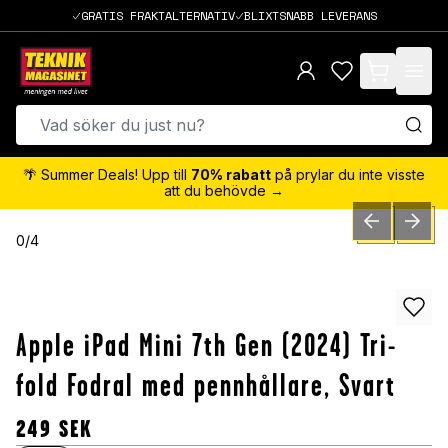
GRATIS FRAKTALTERNATIV
BLIXTSNABB LEVERANS
items in cart,
🌴 Summer Deals! Upp till
70% rabatt
på prylar du inte visste
att du behövde →
PREVIOUS SLID
NEXT S
0
/
4
Apple iPad Mini 7th Gen (2024) Tri-
fold Fodral med pennhållare, Svart
249
SEK