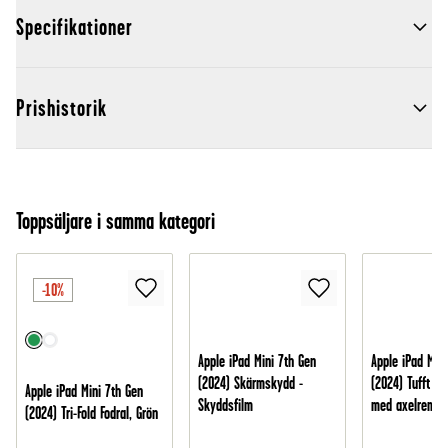
Specifikationer
Prishistorik
Toppsäljare i samma kategori
-10%
Apple iPad Mini 7th Gen
Apple iPad Mini
(2024) Skärmskydd -
(2024) Tufft hy
Apple iPad Mini 7th Gen
Skyddsfilm
med axelrem S
(2024) Tri-Fold Fodral, Grön