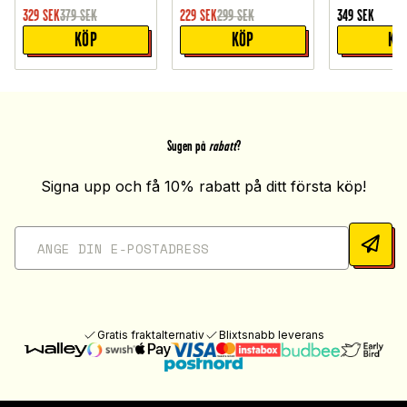
329
SEK
379
SEK
229
SEK
299
SEK
349
SEK
KÖP
KÖP
KÖ
Sugen på
rabatt
?
Signa upp och få 10% rabatt på ditt första köp!
Gratis fraktalternativ
Blixtsnabb leverans