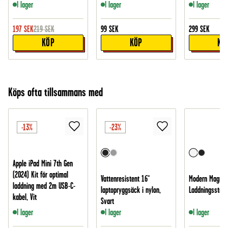
I lager
I lager
I lager
197
SEK
219
SEK
99
SEK
299
SEK
KÖP
KÖP
KÖ
Köps ofta tillsammans med
-13%
-23%
Apple iPad Mini 7th Gen
(2024) Kit för optimal
Vattenresistent 16"
Modern Magneti
laddning med 2m USB-C-
laptopryggsäck i nylon,
Laddningsställ 2
kabel, Vit
Svart
I lager
I lager
I lager