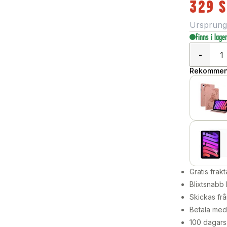
329
S
Ursprungli
Finns i lage
-
Rekommend
Gratis frakt
Blixtsnabb 
Skickas frå
Betala med 
100 dagars