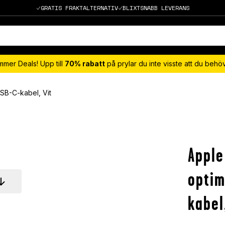
GRATIS FRAKTALTERNATIV
BLIXTSNABB LEVERANS
mmer Deals! Upp till
70% rabatt
på prylar du inte visste att du beh
USB-C-kabel, Vit
Apple
optim
kabel