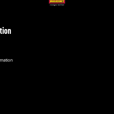
tion
rmation