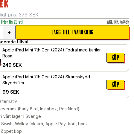
EK
gt pris:
379
SEK
r
(Fler än 20 st)
ART. NR
:
63485
LÄGG TILL I VARUKORG
+
erade tillval:
Apple iPad Mini 7th Gen (2024) Fodral med fjärilar,
Rosa
KÖP
249
SEK
Apple iPad Mini 7th Gen (2024) Skärmskydd -
Skyddsfilm
KÖP
99
SEK
alternativ
leverans (Early Bird, Instabox, PostNord)
n vårt lager i Sverige
Swish, Walley faktura, Apple Pay, kort, bank
 öppet köp