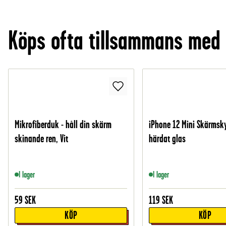
Köps ofta tillsammans med
Mikrofiberduk - håll din skärm
iPhone 12 Mini Skärmsk
skinande ren, Vit
härdat glas
I lager
I lager
59
SEK
119
SEK
KÖP
KÖP