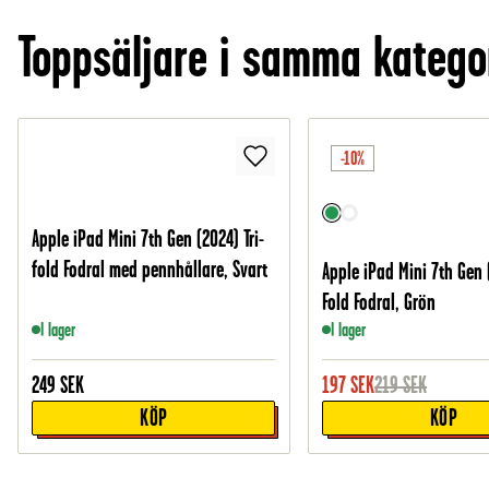
Toppsäljare i samma katego
-10%
Apple iPad Mini 7th Gen (2024) Tri-
fold Fodral med pennhållare, Svart
Apple iPad Mini 7th Gen (
Fold Fodral, Grön
I lager
I lager
249
SEK
197
SEK
219
SEK
KÖP
KÖP