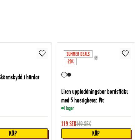
SUMMER DEALS
-20%
Skärmskydd i härdat
Liten uppladdningsbar bordsfläkt
med 5 hastigheter, Vit
I lager
119
SEK
149
SEK
KÖP
KÖP