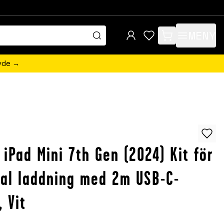
MENY
items in cart, view 
övde →
 iPad Mini 7th Gen (2024) Kit för
al laddning med 2m USB-C-
, Vit