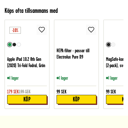
Köps ofta tillsammans med
-10%
HEPA-filter - passar till
Electrolux Pure D9
Apple iPad 10.2 8th Gen
MagSafe-kompat
(2020) Tri-Fold Fodral, Grön
(2-pack), svart
I lager
I lager
I lager
179
SEK
199
SEK
99
SEK
99
SEK
KÖP
KÖP
KÖ