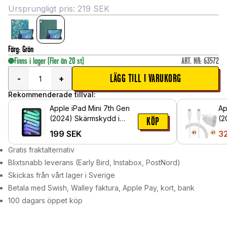
Ursprungligt pris:
219
SEK
Färg
:
Grön
Finns i lager
(Fler än 20 st)
ART. NR
:
63572
LÄGG TILL I VARUKORG
-
+
Rekommenderade tillval:
Apple iPad Mini 7th Gen
Ap
(2024) Skärmskydd i
(2
KÖP
härdat glas
la
199
SEK
3
C-
Gratis fraktalternativ
Blixtsnabb leverans (Early Bird, Instabox, PostNord)
Skickas från vårt lager i Sverige
Betala med Swish, Walley faktura, Apple Pay, kort, bank
100 dagars öppet köp