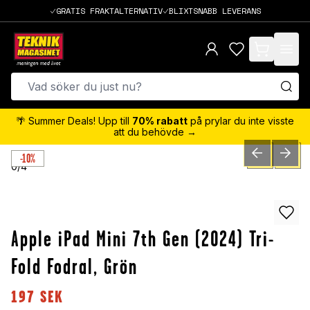
GRATIS FRAKTALTERNATIV
BLIXTSNABB LEVERANS
items in cart,
🌴 Summer Deals! Upp till
70% rabatt
på prylar du inte visste
att du behövde →
-10%
PREVIOUS SLID
NEXT S
0
/
4
Apple iPad Mini 7th Gen (2024) Tri-
Fold Fodral, Grön
197
SEK