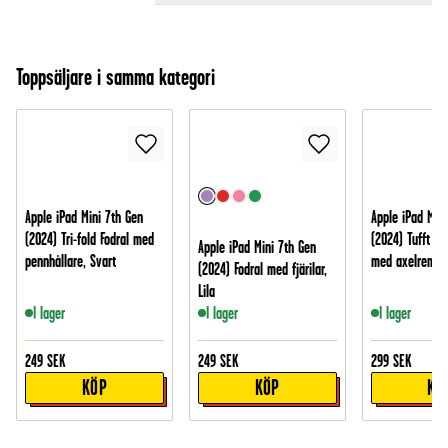
Toppsäljare i samma kategori
Apple iPad Mini 7th Gen
Apple iPad Mini
(2024) Tri-fold Fodral med
(2024) Tufft hy
Apple iPad Mini 7th Gen
pennhållare, Svart
med axelrem S
(2024) Fodral med fjärilar,
Lila
I lager
I lager
I lager
249
SEK
249
SEK
299
SEK
KÖP
KÖP
KÖ