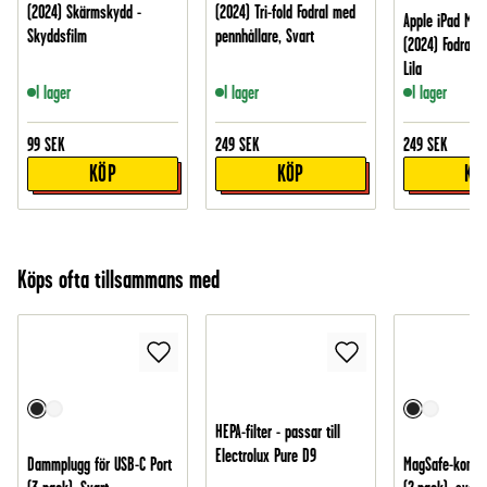
(2024) Skärmskydd -
(2024) Tri-fold Fodral med
Apple iPad Mini
Skyddsfilm
pennhållare, Svart
(2024) Fodral me
Lila
I lager
I lager
I lager
99
SEK
249
SEK
249
SEK
KÖP
KÖP
KÖ
Köps ofta tillsammans med
HEPA-filter - passar till
Electrolux Pure D9
Dammplugg för USB-C Port
MagSafe-kompat