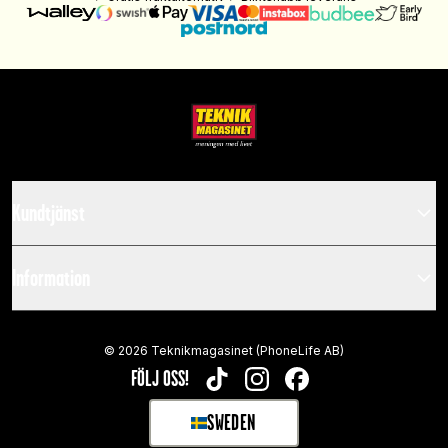
Kundtjänst
Information
©
2026
Teknikmagasinet (PhoneLife AB)
FÖLJ OSS!
TIKTOK
INSTAGRAM
FACEBOOK
SWEDEN
SELECT MARKET