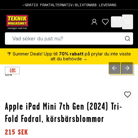
GRATIS FRAKTALTERNATIV
BLIXTSNABB LEVERANS
items in cart,
🌴 Summer Deals! Upp till
70% rabatt
på prylar du inte visste
att du behövde →
-10%
PREVIOUS SLID
NEXT S
0
/
4
Apple iPad Mini 7th Gen (2024) Tri-
Fold Fodral, körsbärsblommor
215
SEK