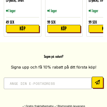
(3-pack), Svart
(2-pack), svart
I lager
I lager
I lager
49
SEK
99
SEK
99
SEK
KÖP
KÖP
KÖ
Sugen på
rabatt
?
Signa upp och få 10% rabatt på ditt första köp!
Gratis fraktalternativ
Blixtsnabb leverans