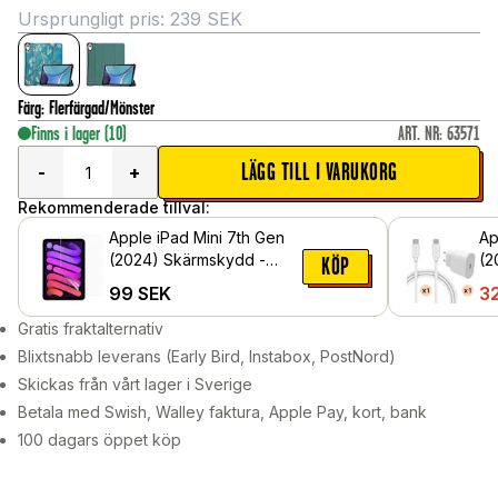
Ursprungligt pris:
239
SEK
Färg
:
Flerfärgad/Mönster
Finns i lager
(10)
ART. NR
:
63571
LÄGG TILL I VARUKORG
-
+
Rekommenderade tillval:
Apple iPad Mini 7th Gen
Ap
(2024) Skärmskydd -
(2
KÖP
Skyddsfilm
la
99
SEK
3
C-
Gratis fraktalternativ
Blixtsnabb leverans (Early Bird, Instabox, PostNord)
Skickas från vårt lager i Sverige
Betala med Swish, Walley faktura, Apple Pay, kort, bank
100 dagars öppet köp