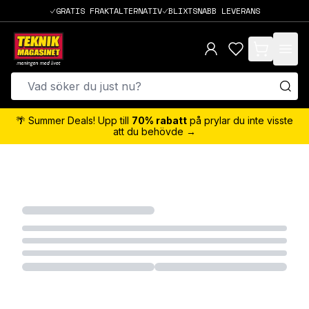
GRATIS FRAKTALTERNATIV
BLIXTSNABB LEVERANS
items in cart,
🌴 Summer Deals! Upp till
70% rabatt
på prylar du inte visste
att du behövde →