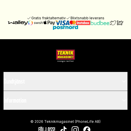
Gratis fraktalternativ
Blixtsnabb leverans
Kundtjänst
Information
©
2026
Teknikmagasinet (PhoneLife AB)
FÖLJ OSS!