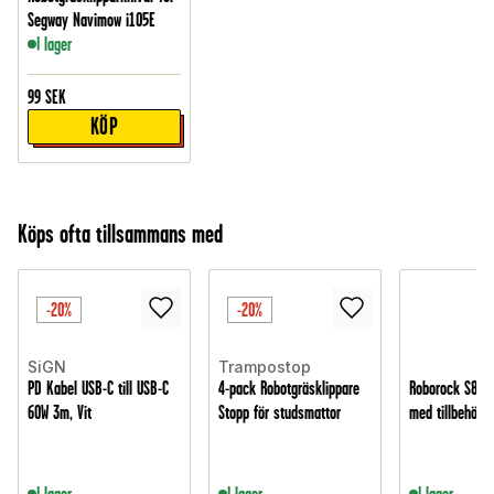
Segway Navimow i105E
I lager
99
SEK
KÖP
Köps ofta tillsammans med
-20%
-20%
SiGN
Trampostop
PD Kabel USB-C till USB-C
4-pack Robotgräsklippare
Roborock S8 Pro
60W 3m, Vit
Stopp för studsmattor
med tillbehör