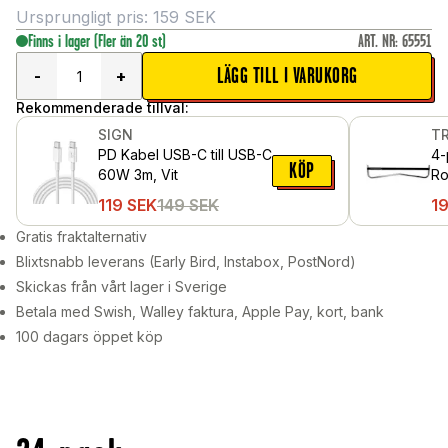
Ursprungligt pris:
159
SEK
Finns i lager
(Fler än 20 st)
ART. NR
:
65551
LÄGG TILL I VARUKORG
-
+
Rekommenderade tillval:
SIGN
T
PD Kabel USB-C till USB-C
4-
KÖP
60W 3m, Vit
Ro
St
119
SEK
149
SEK
1
Gratis fraktalternativ
Blixtsnabb leverans (Early Bird, Instabox, PostNord)
Skickas från vårt lager i Sverige
Betala med Swish, Walley faktura, Apple Pay, kort, bank
100 dagars öppet köp