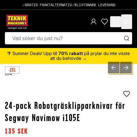
GRATIS FRAKTALTERNATIV
BLIXTSNABB LEVERANS
items in cart,
🌴 Summer Deals! Upp till
70% rabatt
på prylar du inte visste
att du behövde →
-15%
PREVIOUS SLID
NEXT S
0
/
4
24-pack Robotgräsklipparknivar för
Segway Navimow i105E
135
SEK