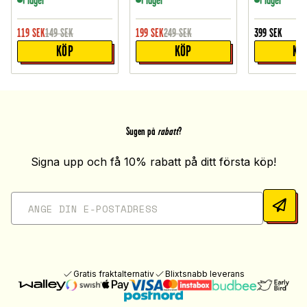
I lager
I lager
I lager
119
SEK
149
SEK
199
SEK
249
SEK
399
SEK
KÖP
KÖP
KÖ
Sugen på
rabatt
?
Signa upp och få 10% rabatt på ditt första köp!
Gratis fraktalternativ
Blixtsnabb leverans