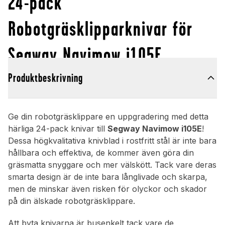
24-pack
Robotgräsklipparknivar för
Segway Navimow i105E
Produktbeskrivning
Ge din robotgräsklippare en uppgradering med detta
härliga 24-pack knivar till
Segway Navimow i105E
!
Dessa högkvalitativa knivblad i rostfritt stål är inte bara
hållbara och effektiva, de kommer även göra din
gräsmatta snyggare och mer välskött. Tack vare deras
smarta design är de inte bara långlivade och skarpa,
men de minskar även risken för olyckor och skador
på din älskade robotgräsklippare.
Att byta knivarna är busenkelt tack vare de