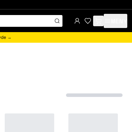
MENY
items in cart, view 
övde →