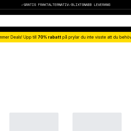
GRATIS FRAKTALTERNATIV
BLIXTSNABB LEVERANS
mmer Deals! Upp till
70% rabatt
på prylar du inte visste att du beh