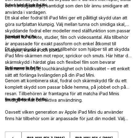
Skal och fodral till Apple iPad Mini
och vardagsslitage, samtidigt som den blir ännu smidigare att
använda i vardagen.
Ett skal eller fodral till iPad Mini ger ett pålitligt skydd utan att
göra surfplattan klumpig. Välj mellan tunna och smidiga skal,
skyddande fodral eller modeller med ställfunktion som passar
Skärmskydd för iPad Mini
perfekt för arbete, studier, film och videosamtal. Alla tillbehör
är anpassade för exakt passform och enkel åtkomst till
Ett skärmskydd är ett smart tillbehör som hjälper till att skydda
knappar, kamera och portar.
iPad Mini-skärmen mot repor, sprickor och smuts. Här hittar du
skärmskydd i härdat glas och flexibel film som bevarar
Skydd anpassat för iPad Mini
skärmens skärpa, touchkänslighet och bildkvalitet – ett enkelt
sätt att förlänga livslängden på din iPad Mini.
Genom att kombinera skal, fodral och skärmskydd får du ett
komplett skydd som passar både hemma, på jobbet och på
resan. Tillbehören är framtagna för att matcha iPad Minis
Hitta rätt tillbehör till din iPad Mini
smidiga format och aktiva användning.
Oavsett vilken generation av Apple iPad Mini du använder
finns här tillbehör som är anpassade för just din modell. Välj
skydd som matchar din stil och användning – från minimalistiska
lösningar till extra tåliga alternativ.