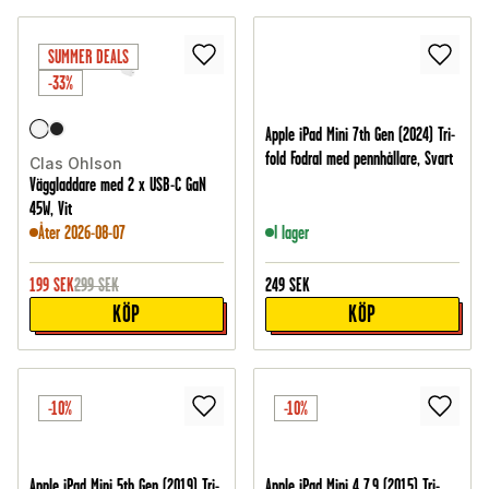
SUMMER DEALS
-33%
Apple iPad Mini 7th Gen (2024) Tri-
fold Fodral med pennhållare, Svart
Clas Ohlson
Väggladdare med 2 x USB-C GaN
45W, Vit
Åter 2026-08-07
I lager
199
SEK
299
SEK
249
SEK
KÖP
KÖP
-10%
-10%
Apple iPad Mini 5th Gen (2019) Tri-
Apple iPad Mini 4 7.9 (2015) Tri-