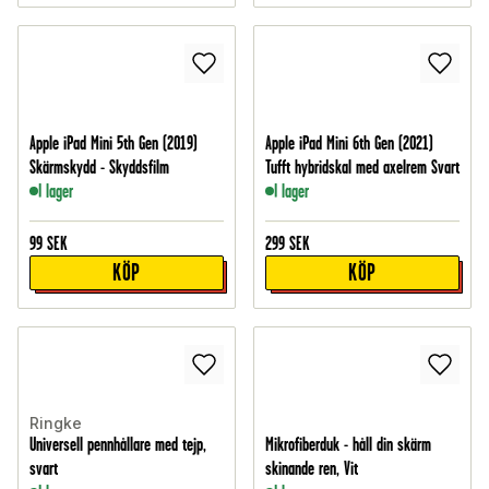
Apple iPad Mini 5th Gen (2019)
Apple iPad Mini 6th Gen (2021)
Skärmskydd - Skyddsfilm
Tufft hybridskal med axelrem Svart
I lager
I lager
99
SEK
299
SEK
KÖP
KÖP
Ringke
Universell pennhållare med tejp,
Mikrofiberduk - håll din skärm
svart
skinande ren, Vit