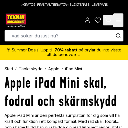
GRATIS FRAKTALTERNATIV
BLIXTSNABB LEVERANS
items in cart,
🌴 Summer Deals! Upp till
70% rabatt
på prylar du inte visste
att du behövde →
Start
Tabletskydd
Apple
iPad Mini
Apple iPad Mini skal,
fodral och skärmskydd
Apple iPad Mini är den perfekta surfplattan för dig som vill ha
kraft och funktion i ett kompakt format. Med rätt skal, fodral
och skärmskydd kan du skydda din iPad Mini mot repor, stötar