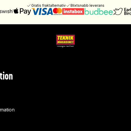
Gratis fraktalternativ
Blixtsnabb leverans
tion
rmation