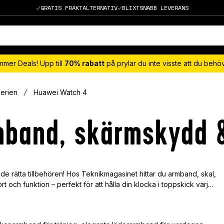
GRATIS FRAKTALTERNATIV
BLIXTSNABB LEVERANS
mmer Deals! Upp till
70% rabatt
på prylar du inte visste att du beh
erien
Huawei Watch 4
mband, skärmskydd 
e rätta tillbehören! Hos Teknikmagasinet hittar du armband, skal,
 och funktion – perfekt för att hålla din klocka i toppskick varje