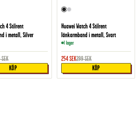
h 4 Stilrent
Huawei Watch 4 Stilrent
 i metall, Silver
länkarmband i metall, Svart
I lager
9
SEK
254
SEK
299
SEK
KÖP
KÖP