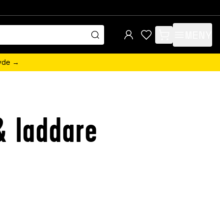
MENY
items in cart, view 
övde →
& laddare