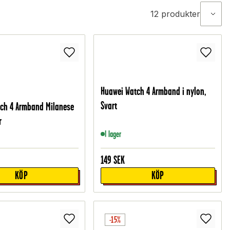
12
produkter
Huawei Watch 4 Armband i nylon,
Svart
ch 4 Armband Milanese
r
I lager
149
SEK
KÖP
KÖP
-15%