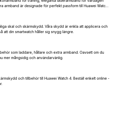
iga silikonarmband för träning, eleganta läderarmband för vardagen
våra armband är designade för perfekt passform till Huawei Watch
liga skal och skärmskydd. Våra skydd är enkla att applicera och
å att din smartwatch håller sig snygg längre.
behör som laddare, hållare och extra armband. Oavsett om du
ännu mer mångsidig och användarvänlig.
ärmskydd och tillbehör till Huawei Watch 4. Beställ enkelt online -
r.