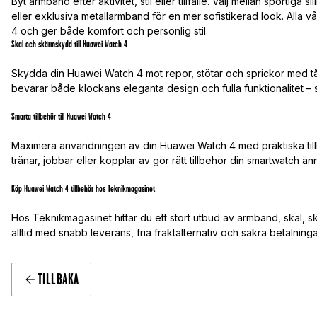
Byt armband efter aktivitet, stil eller tillfälle. Välj mellan sport
eller exklusiva metallarmband för en mer sofistikerad look. Alla 
4 och ger både komfort och personlig stil.
Skal och skärmskydd till Huawei Watch 4
Skydda din Huawei Watch 4 mot repor, stötar och sprickor med tå
bevarar både klockans eleganta design och fulla funktionalitet – s
Smarta tillbehör till Huawei Watch 4
Maximera användningen av din Huawei Watch 4 med praktiska till
tränar, jobbar eller kopplar av gör rätt tillbehör din smartwatch 
Köp Huawei Watch 4 tillbehör hos Teknikmagasinet
Hos Teknikmagasinet hittar du ett stort utbud av armband, skal, sk
alltid med snabb leverans, fria fraktalternativ och säkra betalninga
TILLBAKA