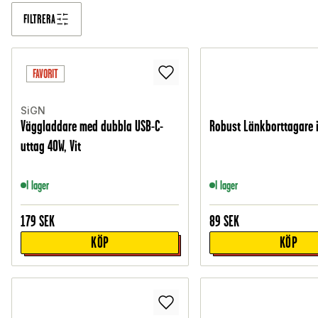
FILTRERA
FAVORIT
SiGN
Väggladdare med dubbla USB-C-
Robust Länkborttagare i
uttag 40W, Vit
I lager
I lager
179
SEK
89
SEK
KÖP
KÖP