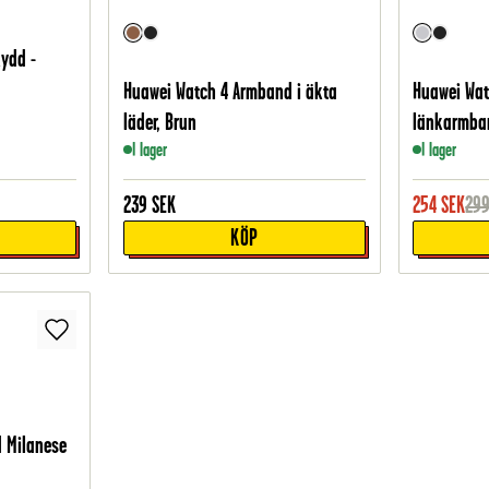
ydd -
Huawei Watch 4 Armband i äkta
Huawei Watc
läder, Brun
länkarmband
I lager
I lager
239
SEK
254
SEK
29
KÖP
 Milanese