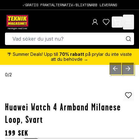
GRATIS FRAKTALTERNATIV
BLIXTSNABB LEVERANS
items in cart,
🌴 Summer Deals! Upp till
70% rabatt
på prylar du inte visste
att du behövde →
PREVIOUS SLID
NEXT S
0
/
2
Huawei Watch 4 Armband Milanese
Loop, Svart
199
SEK