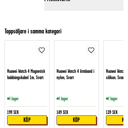
Toppsäljare i samma kategori
Huawei Watch 4 Magnetisk
Huawei Watch 4 Armband i
Huawei Watch 4
laddningskabel 1m, Svart
nylon, Svart
silikon, Svart
I lager
I lager
I lager
199
SEK
149
SEK
139
SEK
KÖP
KÖP
KÖ