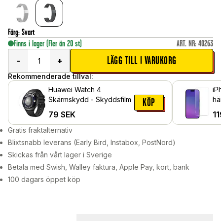
Färg
:
Svart
Finns i lager
(Fler än 20 st)
ART. NR
:
40263
LÄGG TILL I VARUKORG
-
+
Rekommenderade tillval:
Huawei Watch 4
iP
Skärmskydd - Skyddsfilm
hä
KÖP
79
SEK
11
Gratis fraktalternativ
Blixtsnabb leverans (Early Bird, Instabox, PostNord)
Skickas från vårt lager i Sverige
Betala med Swish, Walley faktura, Apple Pay, kort, bank
100 dagars öppet köp