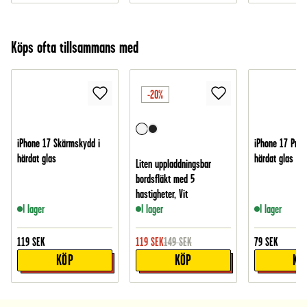
Köps ofta tillsammans med
-20%
iPhone 17 Skärmskydd i
iPhone 17 Pro 
härdat glas
härdat glas
Liten uppladdningsbar
bordsfläkt med 5
hastigheter, Vit
I lager
I lager
I lager
119
SEK
119
SEK
149
SEK
79
SEK
KÖP
KÖP
KÖ