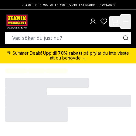
GRATIS FRAKTALTERNATIV
BLIXTSNABB LEVERANS
items in cart,
🌴 Summer Deals! Upp till
70% rabatt
på prylar du inte visste
att du behövde →