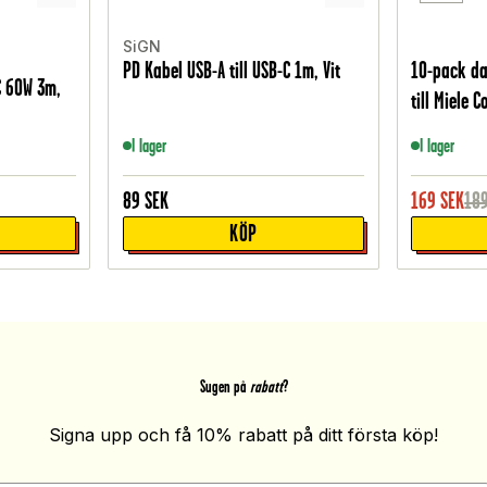
SiGN
PD Kabel USB-A till USB-C 1m, Vit
10-pack d
C 60W 3m,
till Miele 
I lager
I lager
89
SEK
169
SEK
18
KÖP
Sugen på
rabatt
?
Signa upp och få 10% rabatt på ditt första köp!