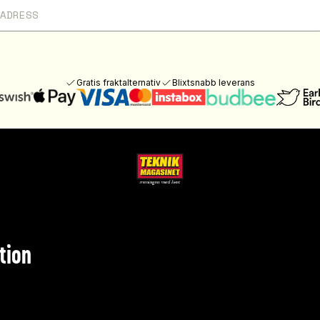
Gratis fraktalternativ
Blixtsnabb leverans
tion