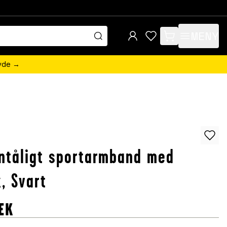
MENY
items in cart, view 
övde →
ntåligt sportarmband med
x, Svart
EK