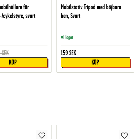
obilhållare för
Mobilstativ Tripod med böjbara
-/cykelstyre, svart
ben, Svart
I lager
9
SEK
159
SEK
KÖP
KÖP