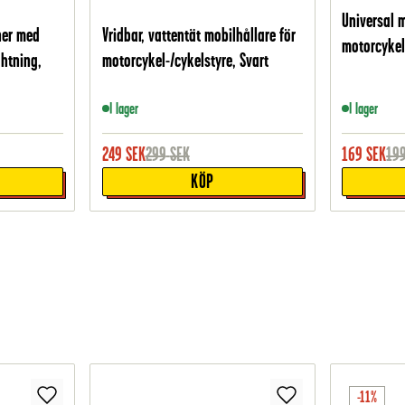
Universal m
ner med
Vridbar, vattentät mobilhållare för
motorcykel
htning,
motorcykel-/cykelstyre, Svart
I lager
I lager
249
SEK
299
SEK
169
SEK
19
KÖP
-11%