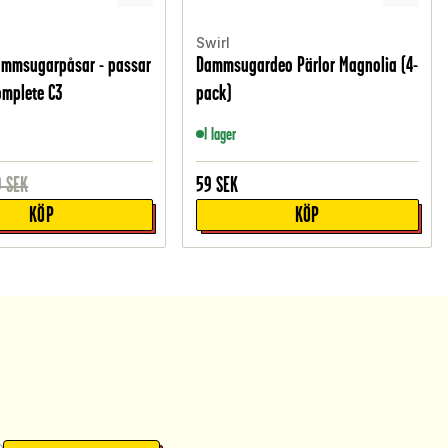
Swirl
ammsugarpåsar - passar
Dammsugardeo Pärlor Magnolia (4-
Complete C3
pack)
I lager
9
SEK
59
SEK
KÖP
KÖP