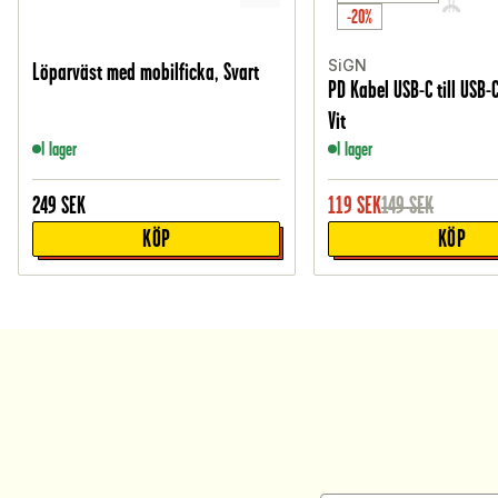
-20%
SiGN
Löparväst med mobilficka, Svart
PD Kabel USB-C till USB-
Vit
I lager
I lager
249
SEK
119
SEK
149
SEK
KÖP
KÖP