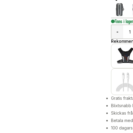
Finns i lage
-
Rekommend
Gratis frakt
Blixtsnabb 
Skickas frå
Betala med 
100 dagars