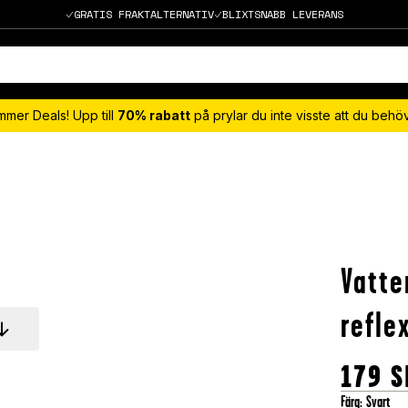
GRATIS FRAKTALTERNATIV
BLIXTSNABB LEVERANS
mmer Deals! Upp till
70% rabatt
på prylar du inte visste att du beh
Vatte
refle
179
S
Färg
:
Svart