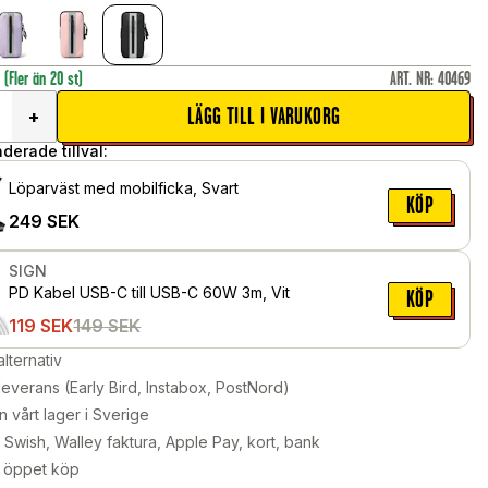
r
(Fler än 20 st)
ART. NR
:
40469
LÄGG TILL I VARUKORG
+
erade tillval:
Löparväst med mobilficka, Svart
KÖP
249
SEK
SIGN
PD Kabel USB-C till USB-C 60W 3m, Vit
KÖP
119
SEK
149
SEK
alternativ
leverans (Early Bird, Instabox, PostNord)
n vårt lager i Sverige
Swish, Walley faktura, Apple Pay, kort, bank
 öppet köp