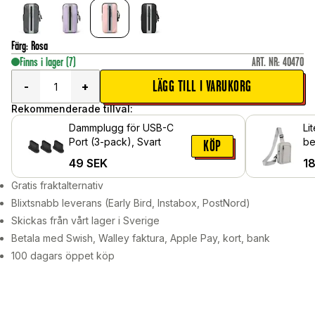
Färg
:
Rosa
Finns i lager
(7)
ART. NR
:
40470
LÄGG TILL I VARUKORG
-
+
Rekommenderade tillval:
Dammplugg för USB-C
Li
Port (3-pack), Svart
be
KÖP
49
SEK
1
Gratis fraktalternativ
Blixtsnabb leverans (Early Bird, Instabox, PostNord)
Skickas från vårt lager i Sverige
Betala med Swish, Walley faktura, Apple Pay, kort, bank
100 dagars öppet köp