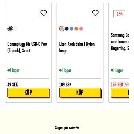
-15%
Samsung Galax
med kamerask
Dammplugg för USB-C Port
Liten Axelväska i Nylon,
fingerring, Svar
(3-pack), Svart
beige
I lager
I lager
I lager
49
SEK
189
SEK
135
SEK
159
SE
KÖP
KÖP
KÖ
Sugen på
rabatt
?