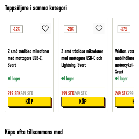
Toppsäljare i samma kategori
-12%
-20%
-17%
2 små trådlösa mikrofoner
2 små trådlösa mikrofoner
Vridbar, vattent
med mottagare USB-C,
med mottagare USB-C och
mobilhållare fö
Svart
Lightning, Svart
motorcykel-/cy
Svart
I lager
I lager
I lager
219
SEK
249
SEK
199
SEK
249
SEK
249
SEK
299
SE
KÖP
KÖP
KÖ
Köps ofta tillsammans med