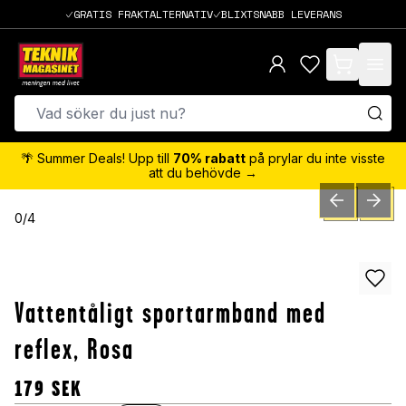
GRATIS FRAKTALTERNATIV
BLIXTSNABB LEVERANS
items in cart,
🌴 Summer Deals! Upp till
70% rabatt
på prylar du inte visste
att du behövde →
PREVIOUS SLID
NEXT S
0
/
4
Vattentåligt sportarmband med
reflex, Rosa
179
SEK