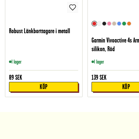
Robust Länkborttagare i metall
Garmin Vivoactive 4s Ar
silikon, Röd
I lager
I lager
89
SEK
139
SEK
KÖP
KÖP