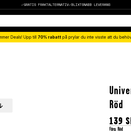
GRATIS FRAKTALTERNATIV
BLIXTSNABB LEVERANS
mmer Deals! Upp till
70% rabatt
på prylar du inte visste att du beh
Unive
Röd
139
S
Färg
:
Röd