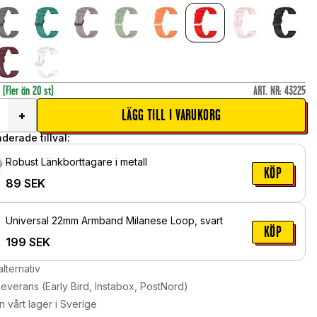
r
(Fler än 20 st)
ART. NR
:
43225
LÄGG TILL I VARUKORG
+
erade tillval:
Robust Länkborttagare i metall
KÖP
89
SEK
Universal 22mm Armband Milanese Loop, svart
KÖP
199
SEK
alternativ
leverans (Early Bird, Instabox, PostNord)
n vårt lager i Sverige