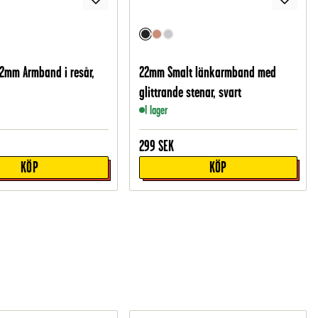
22mm Armband i resår,
22mm Smalt länkarmband med
glittrande stenar, svart
I lager
299
SEK
KÖP
KÖP