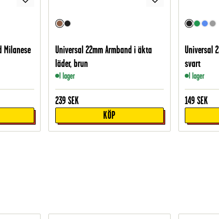
d Milanese
Universal 22mm Armband i äkta
Universal 
läder, brun
svart
I lager
I lager
239
SEK
149
SEK
KÖP