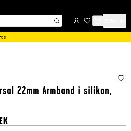
MENY
items in cart, view 
övde →
rsal 22mm Armband i silikon,
EK