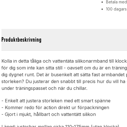
Betala med 
100 dagars
Produktbeskrivning
Kolla in detta tåliga och vattentäta silikonarmband till klo
för dig som inte kan sitta still - oavsett om du är en träni
dig dygnet runt. Det är busenkelt att sätta fast armbande
storleken? Du justerar den snabbt till precis hur du vill h
under träningspasset och när du chillar.
- Enkelt att justera storleken med ett smart spänne
- Kommer redo för action direkt ur förpackningen
- Gjort i mjukt, hållbart och vattentätt silikon
Längd: justerbar mellan cirka 110-175mm (utan klocka)