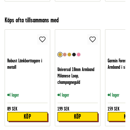
Köps ofta tillsammans med
Robust Länkborttagare i
Garmin Forerun
metall
Armband i silik
Universal 18mm Armband
Milanese Loop,
champagneguld
I lager
I lager
I lager
89
SEK
199
SEK
159
SEK
KÖP
KÖP
KÖ