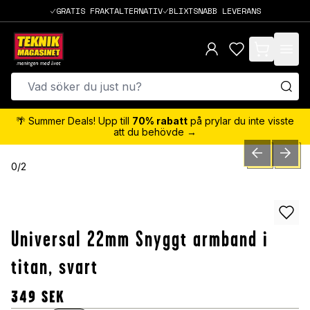
GRATIS FRAKTALTERNATIV
BLIXTSNABB LEVERANS
items in cart,
🌴 Summer Deals! Upp till
70% rabatt
på prylar du inte visste
att du behövde →
PREVIOUS SLID
NEXT S
0
/
2
Universal 22mm Snyggt armband i
titan, svart
349
SEK