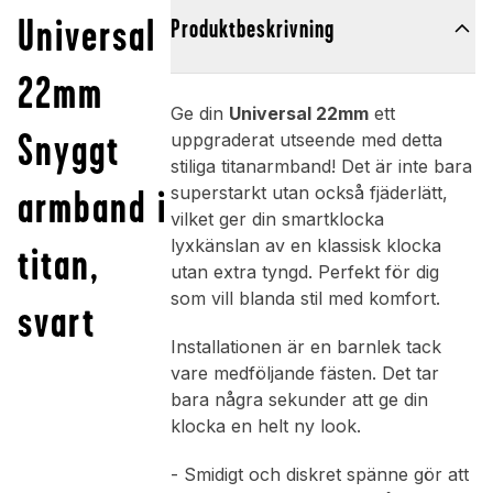
Universal
Produktbeskrivning
22mm
Ge din
Universal 22mm
ett
Snyggt
uppgraderat utseende med detta
stiliga titanarmband! Det är inte bara
armband i
superstarkt utan också fjäderlätt,
vilket ger din smartklocka
lyxkänslan av en klassisk klocka
titan,
utan extra tyngd. Perfekt för dig
som vill blanda stil med komfort.
svart
Installationen är en barnlek tack
vare medföljande fästen. Det tar
bara några sekunder att ge din
klocka en helt ny look.
- Smidigt och diskret spänne gör att