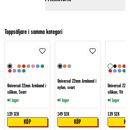
Toppsäljare i samma kategori
Universal 22mm Armband i
Universal 22mm Armband i
Universal 22m
nylon, svart
silikon, Svart
silikon, Vit
I lager
I lager
I lager
139
SEK
149
SEK
139
SEK
KÖP
KÖP
KÖ