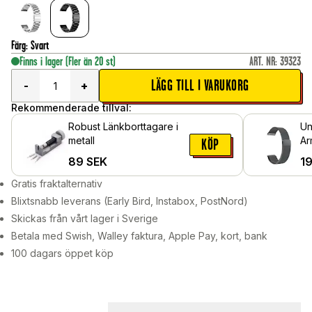
Färg
:
Svart
Finns i lager
(Fler än 20 st)
ART. NR
:
39323
LÄGG TILL I VARUKORG
-
+
Rekommenderade tillval:
Robust Länkborttagare i
Un
metall
Ar
KÖP
Lo
89
SEK
1
Gratis fraktalternativ
Blixtsnabb leverans (Early Bird, Instabox, PostNord)
Skickas från vårt lager i Sverige
Betala med Swish, Walley faktura, Apple Pay, kort, bank
100 dagars öppet köp