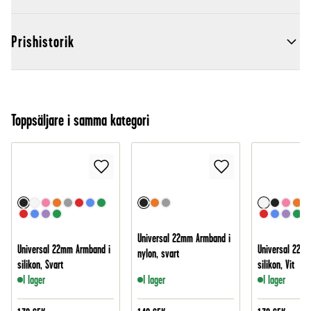
Prishistorik
Toppsäljare i samma kategori
Universal 22mm Armband i
Universal 22mm Armband i
Universal 22m
nylon, svart
silikon, Svart
silikon, Vit
I lager
I lager
I lager