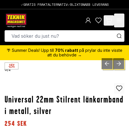
GRATIS FRAKTALTERNATIV
BLIXTSNABB LEVERANS
items in cart,
🌴 Summer Deals! Upp till
70% rabatt
på prylar du inte visste
att du behövde →
-15%
PREVIOUS SLID
NEXT S
0
/
2
Universal 22mm Stilrent länkarmband
i metall, silver
254
SEK