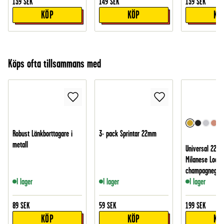
139
SEK
149
SEK
139
SEK
KÖP
KÖP
KÖ
Köps ofta tillsammans med
Robust Länkborttagare i
3- pack Sprintar 22mm
metall
Universal 22m
Milanese Loop,
champagnegul
I lager
I lager
I lager
89
SEK
59
SEK
199
SEK
KÖP
KÖP
KÖ