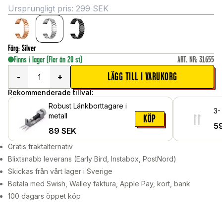
Ursprungligt pris:
299
SEK
Färg
:
Silver
Finns i lager
(Fler än 20 st)
ART. NR
:
31655
LÄGG TILL I VARUKORG
-
+
Rekommenderade tillval:
Robust Länkborttagare i
3-
metall
KÖP
5
89
SEK
Gratis fraktalternativ
Blixtsnabb leverans (Early Bird, Instabox, PostNord)
Skickas från vårt lager i Sverige
Betala med Swish, Walley faktura, Apple Pay, kort, bank
100 dagars öppet köp