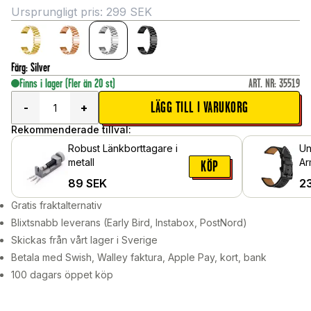
Ursprungligt pris:
299
SEK
Färg
:
Silver
Finns i lager
(Fler än 20 st)
ART. NR
:
35519
LÄGG TILL I VARUKORG
-
+
Rekommenderade tillval:
Robust Länkborttagare i
Un
metall
Ar
KÖP
sv
89
SEK
2
Gratis fraktalternativ
Blixtsnabb leverans (Early Bird, Instabox, PostNord)
Skickas från vårt lager i Sverige
Betala med Swish, Walley faktura, Apple Pay, kort, bank
100 dagars öppet köp