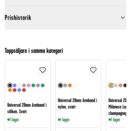
Prishistorik
Toppsäljare i samma kategori
Universal 20mm Armband i
Universal 20m
Universal 20mm Armband i
nylon, svart
Milanese Loop,
silikon, Svart
champagnegul
I lager
I lager
I lager