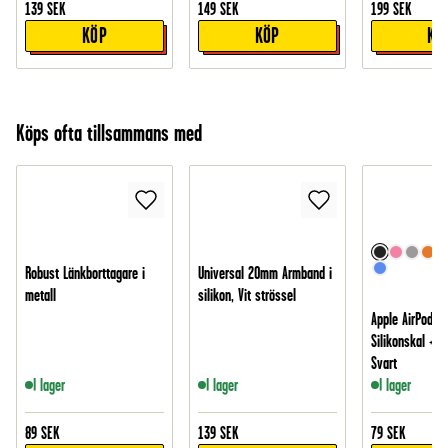
139
SEK
149
SEK
199
SEK
KÖP
KÖP
KÖ
Köps ofta tillsammans med
Robust Länkborttagare i
Universal 20mm Armband i
metall
silikon, Vit strössel
Apple AirPods P
Silikonskal + k
Svart
I lager
I lager
I lager
89
SEK
139
SEK
79
SEK