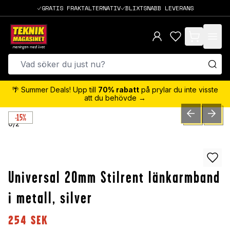
GRATIS FRAKTALTERNATIV
BLIXTSNABB LEVERANS
items in cart,
🌴 Summer Deals! Upp till
70% rabatt
på prylar du inte visste
att du behövde →
-15%
PREVIOUS SLID
NEXT S
0
/
2
Universal 20mm Stilrent länkarmband
i metall, silver
254
SEK