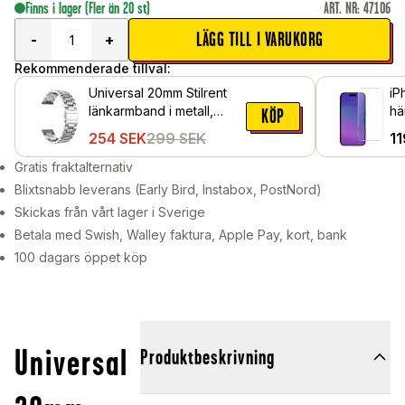
Finns i lager
(Fler än 20 st)
ART. NR
:
47106
LÄGG TILL I VARUKORG
-
+
Rekommenderade tillval:
Universal 20mm Stilrent
iP
länkarmband i metall,
hä
KÖP
silver
254
SEK
299
SEK
11
Gratis fraktalternativ
Blixtsnabb leverans (Early Bird, Instabox, PostNord)
Skickas från vårt lager i Sverige
Betala med Swish, Walley faktura, Apple Pay, kort, bank
100 dagars öppet köp
Universal
Produktbeskrivning