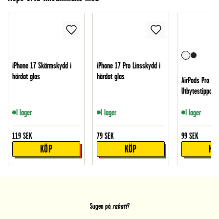
iPhone 17 Skärmskydd i
iPhone 17 Pro Linsskydd i
härdat glas
härdat glas
AirPods Pro Ear
Utbytestippar 3
I lager
I lager
I lager
119
SEK
79
SEK
99
SEK
KÖP
KÖP
KÖ
Sugen på
rabatt
?