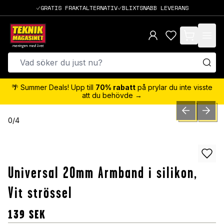
GRATIS FRAKTALTERNATIV
BLIXTSNABB LEVERANS
items in cart,
🌴 Summer Deals! Upp till
70% rabatt
på prylar du inte visste
att du behövde →
PREVIOUS SLID
NEXT S
0
/
4
Universal 20mm Armband i silikon,
Vit strössel
139
SEK