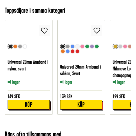
Toppsäljare i samma kategori
Universal 20mm Armband i
Universal 20m
Universal 20mm Armband i
nylon, svart
Milanese Loop,
silikon, Svart
champagnegul
I lager
I lager
I lager
149
SEK
139
SEK
199
SEK
KÖP
KÖP
KÖ
Köps ofta tillsammans med