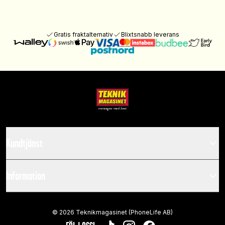
Gratis fraktalternativ
Blixtsnabb leverans
Kundtjänst
Information
©
2026
Teknikmagasinet (PhoneLife AB)