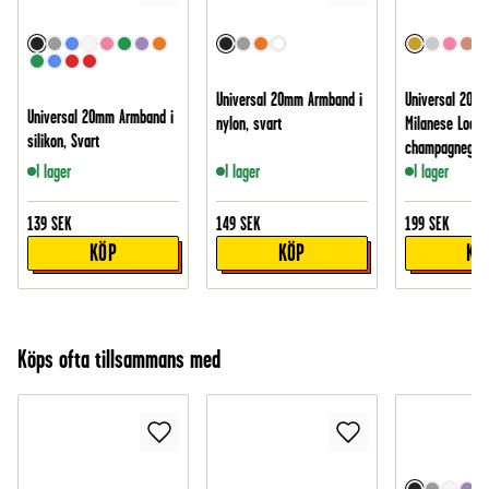
Universal 20mm Armband i
Universal 20m
Universal 20mm Armband i
nylon, svart
Milanese Loop,
silikon, Svart
champagnegul
I lager
I lager
I lager
139
SEK
149
SEK
199
SEK
KÖP
KÖP
KÖ
Köps ofta tillsammans med