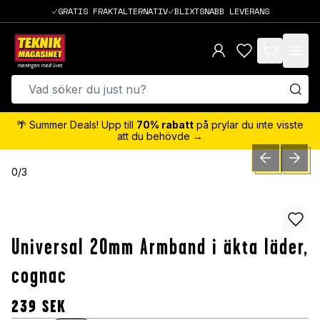
GRATIS FRAKTALTERNATIV
BLIXTSNABB LEVERANS
items in cart,
🌴 Summer Deals! Upp till
70% rabatt
på prylar du inte visste
att du behövde →
PREVIOUS SLID
NEXT S
0
/
3
Universal 20mm Armband i äkta läder,
cognac
239
SEK