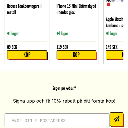
Robust Länkborttagare i
iPhone 13 Mini Skärmskydd
metall
i härdat glas
Apple Watch S
Armband i silik
I lager
I lager
I lager
89
SEK
119
SEK
149
SEK
KÖP
KÖP
KÖ
Sugen på
rabatt
?
Signa upp och få 10% rabatt på ditt första köp!