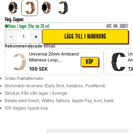
Färg
:
Cognac
Finns i lager
(Fler än 20 st)
ART. NR
:
38057
LÄGG TILL I VARUKORG
-
+
Rekommenderade tillval:
Universal 20mm Armband
Un
Milanese Loop,
Ar
KÖP
champagneguld
199
SEK
1
Gratis fraktalternativ
Blixtsnabb leverans (Early Bird, Instabox, PostNord)
Skickas från vårt lager i Sverige
Betala med Swish, Walley faktura, Apple Pay, kort, bank
100 dagars öppet köp