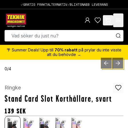
GRATIS FRAKTALTERNATIV
BLIXTSNABB LEVERANS
items in cart,
🌴 Summer Deals! Upp till
70% rabatt
på prylar du inte visste
att du behövde →
PREVIOUS SLID
NEXT S
0
/
4
Ringke
Stand Card Slot Korthållare, svart
139
SEK