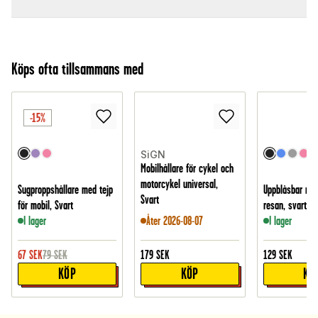
Köps ofta tillsammans med
-15%
SiGN
Mobilhållare för cykel och
motorcykel universal,
Sugproppshållare med tejp
Uppblåsbar nac
Svart
för mobil, Svart
resan, svart
I lager
Åter 2026-08-07
I lager
67
SEK
79
SEK
179
SEK
129
SEK
KÖP
KÖP
KÖ