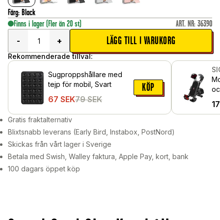
Färg
:
Black
Finns i lager
(Fler än 20 st)
ART. NR
:
36390
LÄGG TILL I VARUKORG
-
+
Rekommenderade tillval:
S
Sugproppshållare med
Mo
tejp för mobil, Svart
KÖP
oc
67
SEK
79
SEK
un
1
Gratis fraktalternativ
Blixtsnabb leverans (Early Bird, Instabox, PostNord)
Skickas från vårt lager i Sverige
Betala med Swish, Walley faktura, Apple Pay, kort, bank
100 dagars öppet köp