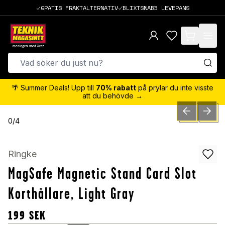
GRATIS FRAKTALTERNATIV
BLIXTSNABB LEVERANS
items in cart,
🌴 Summer Deals! Upp till
70% rabatt
på prylar du inte visste
att du behövde →
PREVIOUS SLID
NEXT S
0
/
4
Ringke
MagSafe Magnetic Stand Card Slot
Korthållare, Light Gray
199
SEK