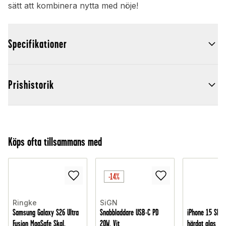
sätt att kombinera nytta med nöje!
Specifikationer
Prishistorik
Köps ofta tillsammans med
-14%
Ringke
SiGN
Samsung Galaxy S26 Ultra
Snabbladdare USB-C PD
iPhone 15 Skär
Fusion MagSafe Skal,
20W, Vit
härdat glas