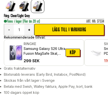
Färg
:
Clear/Light Gray
Finns i lager
(Fler än 20 st)
ART. NR
:
37334
LÄGG TILL I VARUKORG
-
+
Rekommenderade tillval:
RINGKE
S
Samsung Galaxy S26 Ultra
Sn
KÖP
Fusion MagSafe Skal,
PD
Genomskinlig
299
SEK
11
Gratis fraktalternativ
Blixtsnabb leverans (Early Bird, Instabox, PostNord)
Skickas från vårt lager i Sverige
Betala med Swish, Walley faktura, Apple Pay, kort, bank
100 dagars öppet köp