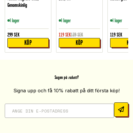
Genomskinlig
I lager
I lager
I lager
299
SEK
119
SEK
139
SEK
119
SEK
KÖP
KÖP
KÖ
Sugen på
rabatt
?
Signa upp och få 10% rabatt på ditt första köp!