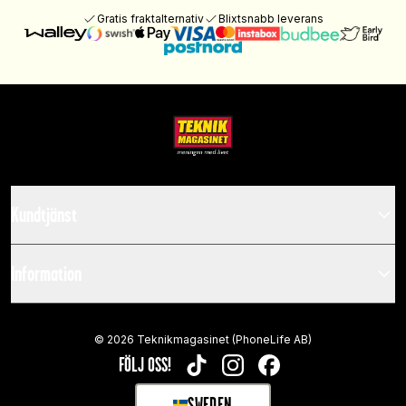
Gratis fraktalternativ
Blixtsnabb leverans
Kundtjänst
Information
©
2026
Teknikmagasinet (PhoneLife AB)
FÖLJ OSS!
TIKTOK
INSTAGRAM
FACEBOOK
SWEDEN