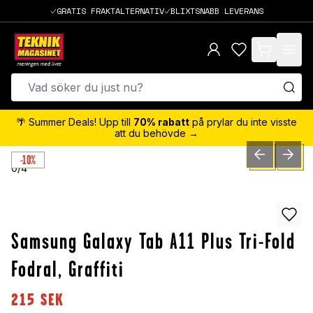
GRATIS FRAKTALTERNATIV
BLIXTSNABB LEVERANS
items in cart,
🌴 Summer Deals! Upp till
70% rabatt
på prylar du inte visste
att du behövde →
-10%
PREVIOUS SLID
NEXT S
0
/
4
Samsung Galaxy Tab A11 Plus Tri-Fold
Fodral, Graffiti
215
SEK