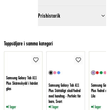
Prishistorik
Toppsäljare i samma kategori
Samsung Galaxy Tab A11
Plus Skärmskydd i härdat
Samsung Galaxy Tab A11
Samsung Galax
glas
Plus Stöttåligt skal/fodral
Plus Fodral med 
med handtag - Perfekt för
Lila
barn, Svart
I lager
I lager
I lager