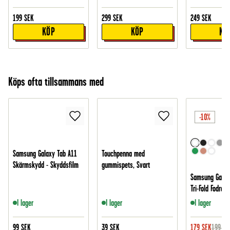
199
SEK
299
SEK
249
SEK
KÖP
KÖP
KÖ
Köps ofta tillsammans med
-10%
Samsung Galaxy Tab A11
Touchpenna med
Skärmskydd - Skyddsfilm
gummispets, Svart
Samsung Galax
Tri-Fold Fodral
I lager
I lager
I lager
99
SEK
39
SEK
179
SEK
199
SE