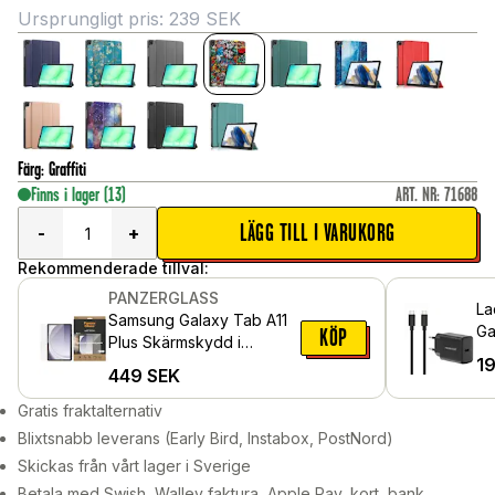
Ursprungligt pris:
239
SEK
Färg
:
Graffiti
Finns i lager
(13)
ART. NR
:
71688
LÄGG TILL I VARUKORG
-
+
Rekommenderade tillval:
PANZERGLASS
La
Samsung Galaxy Tab A11
Ga
KÖP
Plus Skärmskydd i
US
1
reptåligt härdat glas -
449
SEK
vä
Ultra Wide Fit
Gratis fraktalternativ
Blixtsnabb leverans (Early Bird, Instabox, PostNord)
Skickas från vårt lager i Sverige
Betala med Swish, Walley faktura, Apple Pay, kort, bank